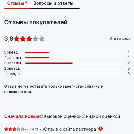
и VI где необходим уровень эксплуатационных свойств CK-
4
0
Отзывы
Вопросы и ответы
4 или ниже.
При использовании масел CK-4 с топливом, содержащим
более 15 ppm серы, необходимо руководствоваться
Отзывы покупателей
рекомендациями производителя двигателя по
межсервисным интервалам.
3,8
4 отзыва
5 звезд
1
4 звезды
1
3 звезды
2
2 звезды
0
1 звезда
0
Отзыв могут оставить только зарегистрированные
пользователи.
Сначала новые
С высокой оценкой
С низкой оценкой
Отзыв с сайта партнера
27.04.2026