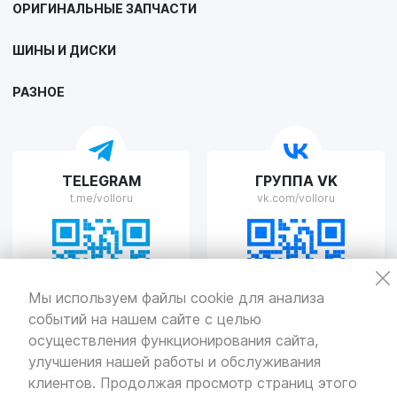
ОРИГИНАЛЬНЫЕ ЗАПЧАСТИ
VOLLO Липецк
ШИНЫ И ДИСКИ
г. Липецк, улица Осипенко, д.8
Пн-Пт с 9:00 до 19:00 Сб-Вс с 10:00 до 19:00
РАЗНОЕ
VOLLO Рязань
TELEGRAM
ГРУППА VK
г. Рязань, улица Островского, д.109/2
t.me/volloru
vk.com/volloru
Пн-Пт с 9:00 до 20:00, Сб-Вс выходной
VOLLO Тверь
Мы используем файлы cookie для анализа
событий на нашем сайте с целью
г. Тверь, проспект Николая Корыткова, 17А
Пн-Пт с 9:00 до 19:00 Сб-Вс с 10:00 до 19:00
осуществления функционирования сайта,
улучшения нашей работы и обслуживания
Политика
конфиденциальности
клиентов. Продолжая просмотр страниц этого