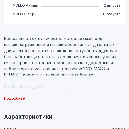
VOLLO Рязань
12 августа
VOLLO Тверь
11 августа
Всесезонное синтетическое моторное масло для
высоконагруженных и высокооборотистых дизельных
двигателей последнего поколения с турбоннаддувом и
без, работающих в тяжелых условиях и использующих
низкосернистое топливо. Масло прошло дорожные и
лабораторные испытания в центрах VOLVO, MACK и
RENAULT и имеет их письменные одобрения.
Свойства продукта:
- Синтетическая основа высочайшего качества с
Подробнее
инновационном пакетом присадок, обладающая
идеальной вязкостью в широком диапазоне температур,
обеспечивают непревзойдённые антифрикционные,
Характеристики
противоизносные и противозадирные свойства, что
значительно продлевает ресурс техники на всех, даже