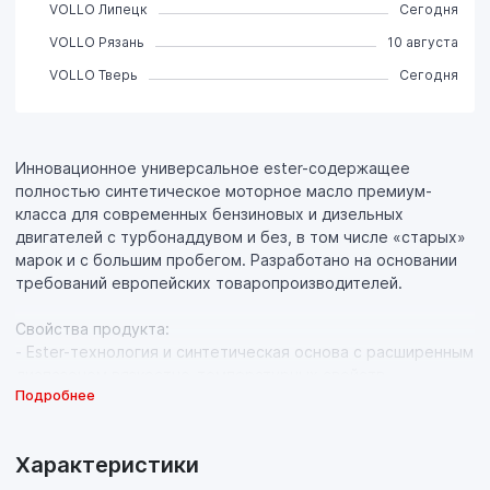
VOLLO Липецк
Сегодня
VOLLO Рязань
10 августа
VOLLO Тверь
Сегодня
Инновационное универсальное ester-содержащее
полностью синтетическое моторное масло премиум-
класса для современных бензиновых и дизельных
двигателей с турбонаддувом и без, в том числе «старых»
марок и с большим пробегом. Разработано на основании
требований европейских товаропроизводителей.
Свойства продукта:
- Ester-технология и синтетическая основа с расширенным
диапазоном вязкостно-температурных свойств
Подробнее
обеспечивает эффективную эксплуатацию двигателя на
всех режимах работы: при холодном пуске, в городском
режиме, в режиме трассы, а также при повышенной
Характеристики
нагрузке (при езде по бездорожью, в гору, движении с
прицепом, максимальной загрузке) и при высоких