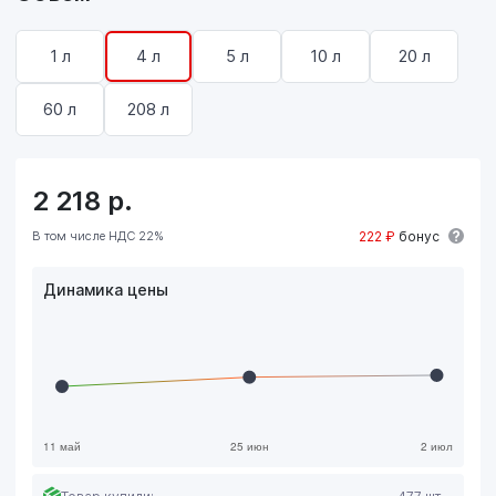
1 л
4 л
5 л
10 л
20 л
60 л
208 л
2 218
р.
В том числе НДС 22%
222 ₽
бонус
Динамика цены