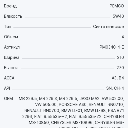
температурах окружающей среды:
Бренд
PEMCO
- Отлично подходит для активной езды и не теряет своих
Вязкость
5W40
свойств при применении топлива переменного качества (с
содержанием серы до 500 ppm) за счёт большого запаса
Тип
Синтетическое
щелочного числа (TBN);
- Синтетическая ester-содержащая основа в сочетании
Объем
4
современным пакетом присадок сохраняет мощностные
Артикул
PM0340-4-E
параметры двигателя на протяжении всего интервала
между заменами;
Ширина
210
- Эстеровые компоненты масла обеспечивают отличные
противоизносные и антифрикционные свойства за счёт
Высота
270
исключительной прочности масляной плёнки, что в
сочетании с превосходной прокачиваемостью
ACEA
A3, B4
значительно увеличивает срок службы двигателя даже в
API
SN, CH-4
режимах движения "Start-stop" и при холодном пуске;
- За счет превосходных моюще-диспергирующих свойств
OEM
MB 229.5, MB 229.3, MB 226.5, JASO MA2, VW 502.00,
и высочайшей термоокислительной стабильности
VW 505.00, PORSCHE A40, RENAULT RN0710,
эффективно борется со всеми видами отложений и
RENAULT RN0700, BMW LL-01, BMW LL-98, PSA B71
поддерживает в чистоте детали двигателя на протяжении
2296, FIAT 9.55535-H2, FIAT 9.55535-Z2, CHRYSLER
всего интервала между заменами;
MS-10850, CHRYSLER MS-10896, CHRYSLER MS-
- Применяется в двигателях с увеличенным интервалом