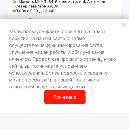
г. Москва, МКАД, 84-й километр, вл1, Автомолл
Север павильон А9/В9
Пн-Вс с 9:00 до 21:00
Мы используем файлы cookie для анализа
событий на нашем сайте с целью
VOLLO Кунцево
осуществления функционирования сайта,
г. Москва, МКАД 55-й километр, строение 31
улучшения нашей работы и обслуживания
павильон 5
Пн-Вс с 9:00 до 19:00
клиентов. Продолжая просмотр страниц этого
сайта, вы принимаете условия его
использования. Более подробные сведения
можно посмотреть в нашей
Политике в
отношении персональных данных
.
VOLLO Брянск
г. Брянск, Московский проезд, д.4
Принимаю
Пн-Пт с 9:00 до 19:00 Сб-Вс с 10:00 до 19:00
0
О компании
Сотрудничество
Наши магазины
Вакансии