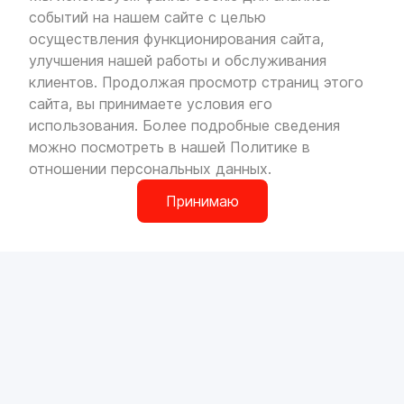
событий на нашем сайте с целью
VOLLO Кунцево
осуществления функционирования сайта,
г. Москва, МКАД 55-й километр, строение 31
улучшения нашей работы и обслуживания
павильон 5
Пн-Вс с 9:00 до 19:00
клиентов. Продолжая просмотр страниц этого
сайта, вы принимаете условия его
использования. Более подробные сведения
можно посмотреть в нашей
Политике в
отношении персональных данных
.
VOLLO Брянск
г. Брянск, Московский проезд, д.4
Принимаю
Пн-Пт с 9:00 до 19:00 Сб-Вс с 10:00 до 19:00
0
О компании
Сотрудничество
Наши магазины
Вакансии
VOLLO Владимир
Доставка и оплата
Контакты
г. Владимир, Московское шоссе, д.5/1
Пн-Сб с 08:00 до 17:00, Вс выходной
Автосервисы