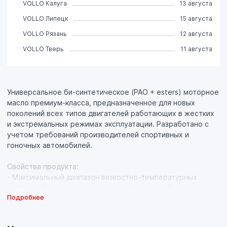
VOLLO Калуга
13 августа
VOLLO Липецк
15 августа
VOLLO Рязань
12 августа
VOLLO Тверь
11 августа
Универсальное би-синтетическое (PAO + esters) моторное
масло премиум-класса, предназначенное для новых
поколений всех типов двигателей работающих в жестких
и экстремальных режимах эксплуатации. Разработано с
учетом требований производителей спортивных и
гоночных автомобилей.
Свойства продукта:
- Максимальный диапазон вязкостно-температурных
свойств обеспечивает полную работоспособность
Подробнее
двигателя при очень высоких термических нагрузках,
экстремальных условиях спортивных соревнований и при
перегрузках;