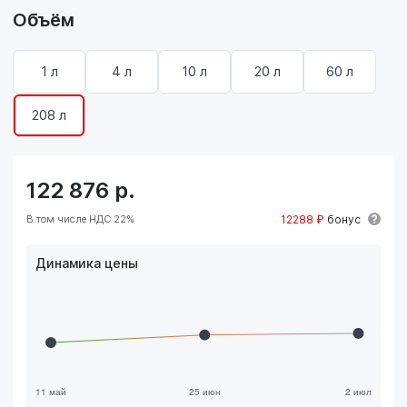
Объём
1 л
4 л
10 л
20 л
60 л
208 л
122 876
р.
В том числе НДС 22%
12288 ₽
бонус
Динамика цены