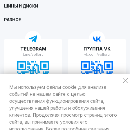
ШИНЫ И ДИСКИ
г. Липецк, улица Осипенко, д.8
Пн-Пт с 9:00 до 19:00 Сб-Вс с 10:00 до 19:00
РАЗНОЕ
VOLLO Рязань
TELEGRAM
ГРУППА VK
г. Рязань, улица Островского, д.109/2
t.me/volloru
vk.com/volloru
Пн-Пт с 9:00 до 20:00, Сб-Вс выходной
VOLLO Тверь
Мы используем файлы cookie для анализа
событий на нашем сайте с целью
г. Тверь, проспект Николая Корыткова, 17А
Пн-Пт с 9:00 до 19:00 Сб-Вс с 10:00 до 19:00
осуществления функционирования сайта,
улучшения нашей работы и обслуживания
Политика
конфиденциальности
клиентов. Продолжая просмотр страниц этого
Разработка
и продвижение — «SeoOlimp»
сайта, вы принимаете условия его
использования. Более подробные сведения