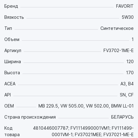
Бренд
FAVORIT
Вязкость
5W30
Тип
Синтетическое
Объем
1
Артикул
FV3702-1ME-E
Ширина
120
Высота
170
ACEA
A3, B4
API
SN, CF
OEM
MB 229.5, VW 505.00, VW 502.00, BMW LL-01
Страна происхождения
БЕЛАРУСЬ
Код
4810446007787; FV1114990001VM1; FV111499-
товара
0001VM-1; FV37021MEE; FV37021-ME-E