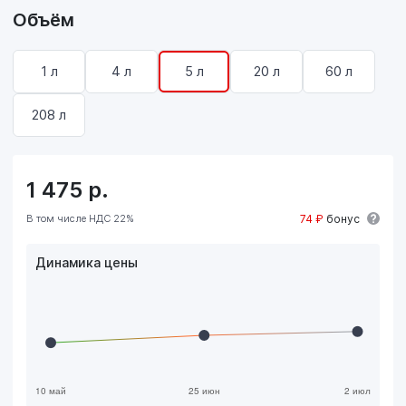
Объём
1 л
4 л
5 л
20 л
60 л
208 л
1 475
р.
В том числе НДС 22%
74 ₽
бонус
Динамика цены