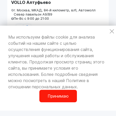
VOLLO Алтуфьево
г. Москва, МКАД, 84-й километр, вл1, Автомолл
Север павильон А9/В9
Пн-Вс с 9:00 до 21:00
Мы используем файлы cookie для анализа
событий на нашем сайте с целью
VOLLO Кунцево
осуществления функционирования сайта,
г. Москва, МКАД 55-й километр, строение 31
улучшения нашей работы и обслуживания
павильон 5
Пн-Вс с 9:00 до 19:00
клиентов. Продолжая просмотр страниц этого
сайта, вы принимаете условия его
использования. Более подробные сведения
можно посмотреть в нашей
Политике в
отношении персональных данных
.
VOLLO Брянск
г. Брянск, Московский проезд, д.4
Принимаю
Пн-Пт с 9:00 до 19:00 Сб-Вс с 10:00 до 19:00
0