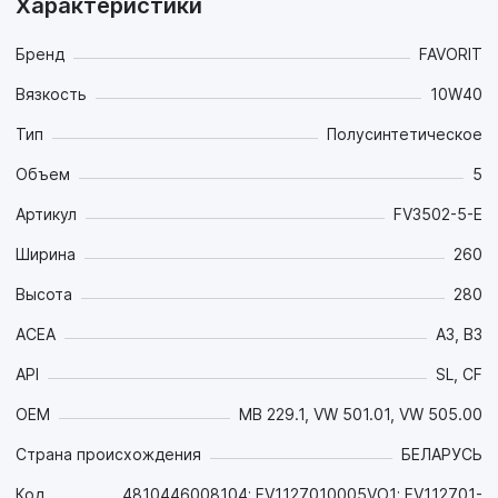
Характеристики
Бренд
FAVORIT
Вязкость
10W40
Тип
Полусинтетическое
Объем
5
Артикул
FV3502-5-E
Ширина
260
Высота
280
ACEA
A3, B3
API
SL, CF
OEM
MB 229.1, VW 501.01, VW 505.00
Страна происхождения
БЕЛАРУСЬ
Код
4810446008104; FV1127010005VO1; FV112701-