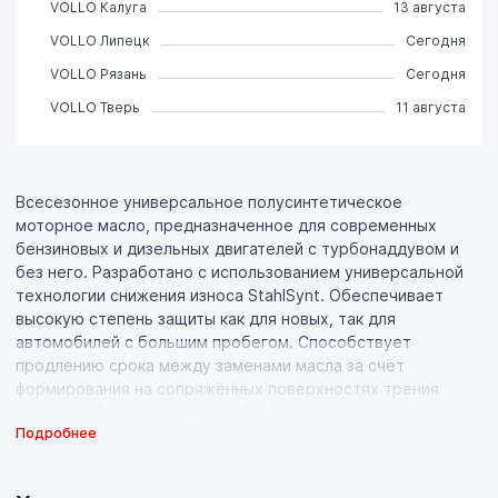
VOLLO Калуга
13 августа
VOLLO Липецк
Сегодня
VOLLO Рязань
Сегодня
VOLLO Тверь
11 августа
Всесезонное универсальное полусинтетическое
моторное масло, предназначенное для современных
бензиновых и дизельных двигателей с турбонаддувом и
без него. Разработано с использованием универсальной
технологии снижения износа StahlSynt. Обеспечивает
высокую степень защиты как для новых, так для
автомобилей с большим пробегом. Способствует
продлению срока между заменами масла за счёт
формирования на сопряжённых поверхностях трения
уникальной защитной плёнкой, обеспечивает надёжную
Подробнее
работу двигателя в условиях высоких нагрузок, скоростей
и частой смены температур.