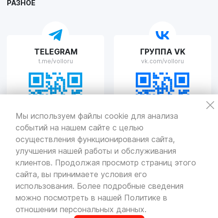
РАЗНОЕ
VOLLO Рязань
TELEGRAM
ГРУППА VK
г. Рязань, улица Островского, д.109/2
t.me/volloru
vk.com/volloru
Пн-Пт с 9:00 до 20:00, Сб-Вс выходной
VOLLO Тверь
Мы используем файлы cookie для анализа
событий на нашем сайте с целью
г. Тверь, проспект Николая Корыткова, 17А
Пн-Пт с 9:00 до 19:00 Сб-Вс с 10:00 до 19:00
осуществления функционирования сайта,
улучшения нашей работы и обслуживания
Политика
конфиденциальности
клиентов. Продолжая просмотр страниц этого
Разработка
и продвижение — «SeoOlimp»
сайта, вы принимаете условия его
использования. Более подробные сведения
© Все права защищены.
Информация сайта защищена законом
можно посмотреть в нашей
Политике в
об авторских правах.
отношении персональных данных
.