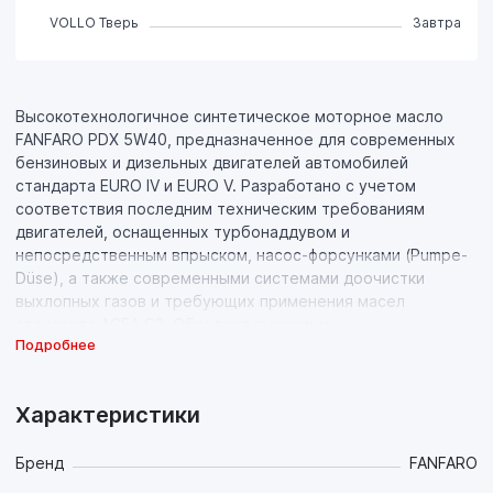
VOLLO Тверь
Завтра
Высокотехнологичное синтетическое моторное масло
FANFARO PDX 5W40, предназначенное для современных
бензиновых и дизельных двигателей автомобилей
стандарта EURO IV и EURO V. Разработано с учетом
соответствия последним техническим требованиям
двигателей, оснащенных турбонаддувом и
непосредственным впрыском, насос-форсунками (Pumpe-
Düse), а также современными системами доочистки
выхлопных газов и требующих применения масел
стандарта ACEA C3. Обладает высокими
Подробнее
антиокислительными свойствами и превосходными
моюще-диспергирующими характеристиками, что
предупреждает образование отложений и поддерживает
Характеристики
исключительную чистоту деталей двигателя.
Синтетическая основа масла гарантирует легкий
холодный пуск даже при экстремально низких
Бренд
FANFARO
температурах. Совместимо с каталитическими