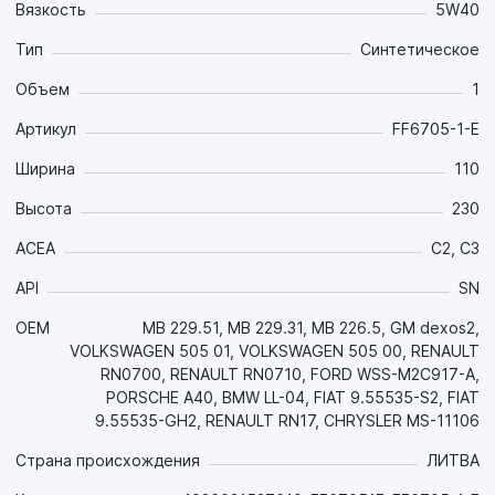
Вязкость
5W40
конверторами и сажевыми фильтрами (DPF). Может
использоваться в автомобилях, работающих на
Тип
Синтетическое
природном (CNG) и сжиженном (LPG) газе.
Объем
1
Артикул
FF6705-1-E
Ширина
110
Высота
230
ACEA
C2, C3
API
SN
OEM
MB 229.51, MB 229.31, MB 226.5, GM dexos2,
VOLKSWAGEN 505 01, VOLKSWAGEN 505 00, RENAULT
RN0700, RENAULT RN0710, FORD WSS-M2C917-A,
PORSCHE A40, BMW LL-04, FIAT 9.55535-S2, FIAT
9.55535-GH2, RENAULT RN17, CHRYSLER MS-11106
Страна происхождения
ЛИТВА