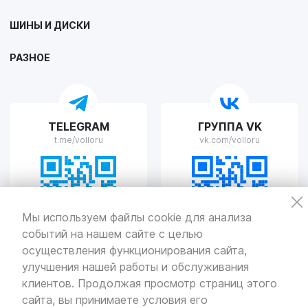
VOLLO Липецк
ШИНЫ И ДИСКИ
г. Липецк, улица Осипенко, д.8
Пн-Пт с 9:00 до 19:00 Сб-Вс с 10:00 до 19:00
РАЗНОЕ
VOLLO Рязань
TELEGRAM
ГРУППА VK
г. Рязань, улица Островского, д.109/2
t.me/volloru
vk.com/volloru
Пн-Пт с 9:00 до 20:00, Сб-Вс выходной
VOLLO Тверь
Мы используем файлы cookie для анализа
событий на нашем сайте с целью
г. Тверь, проспект Николая Корыткова, 17А
Пн-Пт с 9:00 до 19:00 Сб-Вс с 10:00 до 19:00
осуществления функционирования сайта,
улучшения нашей работы и обслуживания
Политика
конфиденциальности
клиентов. Продолжая просмотр страниц этого
Разработка
и продвижение — «SeoOlimp»
сайта, вы принимаете условия его