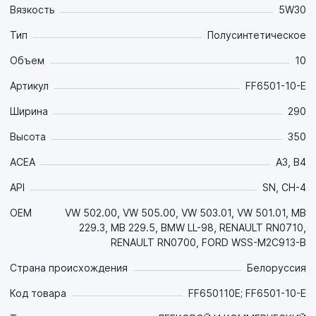
Вязкость
5W30
Тип
Полусинтетическое
Объем
10
Артикул
FF6501-10-E
Ширина
290
Высота
350
ACEA
A3, B4
API
SN, CH-4
OEM
VW 502.00, VW 505.00, VW 503.01, VW 501.01, MB
229.3, MB 229.5, BMW LL-98, RENAULT RN0710,
RENAULT RN0700, FORD WSS-M2C913-B
Страна происхождения
Белоруссия
Код товара
FF650110E; FF6501-10-E