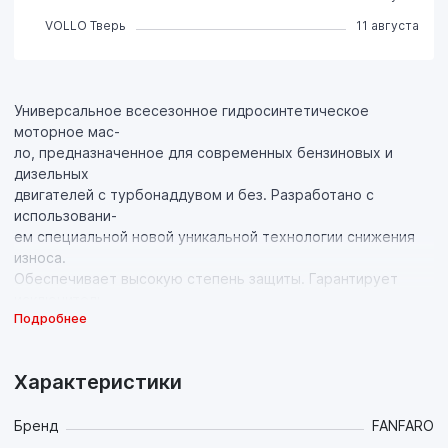
VOLLO Тверь
11 августа
Универсальное всесезонное гидросинтетическое
моторное мас-
ло, предназначенное для современных бензиновых и
дизельных
двигателей с турбонаддувом и без. Разработано с
использовани-
ем специальной новой уникальной технологии снижения
износа.
Обеспечивает высокую степень защиты. Гарантирует
исключитель-
Подробнее
ную чистоту деталей двигателя. Эффективно экономит
топливо.
FANFARO TSE – это надежная работа двигателя в условиях
Характеристики
высоких
нагрузок, скоростей и частой смены температур.
Бренд
FANFARO