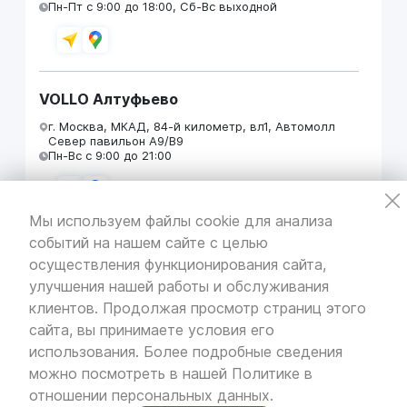
Пн-Пт с 9:00 до 18:00, Сб-Вс выходной
VOLLO Алтуфьево
г. Москва, МКАД, 84-й километр, вл1, Автомолл
Север павильон А9/В9
Пн-Вс с 9:00 до 21:00
Мы используем файлы cookie для анализа
событий на нашем сайте с целью
VOLLO Кунцево
осуществления функционирования сайта,
г. Москва, МКАД 55-й километр, строение 31
улучшения нашей работы и обслуживания
павильон 5
Пн-Вс с 9:00 до 19:00
клиентов. Продолжая просмотр страниц этого
сайта, вы принимаете условия его
использования. Более подробные сведения
можно посмотреть в нашей
Политике в
отношении персональных данных
.
VOLLO Брянск