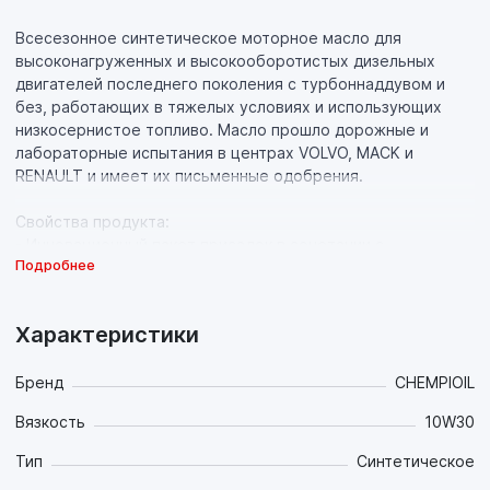
Всесезонное синтетическое моторное масло для
высоконагруженных и высокооборотистых дизельных
двигателей последнего поколения с турбоннаддувом и
без, работающих в тяжелых условиях и использующих
низкосернистое топливо. Масло прошло дорожные и
лабораторные испытания в центрах VOLVO, MACK и
RENAULT и имеет их письменные одобрения.
Свойства продукта:
- Инновационный пакет присадок в сочетании с
Подробнее
синтетической основой высочайшего качества с
инновационном пакетом присадок, обладающей
идеальной вязкостью в необходимом диапазоне
Характеристики
температур, обеспечивает непревзойдённые
антифрикционные, противоизносные и противозадирные
свойства, что значительно продлевает ресурс техники на
Бренд
CHEMPIOIL
всех, даже самых экстремальных, режимах работы в
Вязкость
10W30
достаточно широком диапазоне температур окружающей
среды и обеспечивает существенную экономию топлива;
Тип
Синтетическое
- Фенольные и аминные антиоксиданты в сочетании с