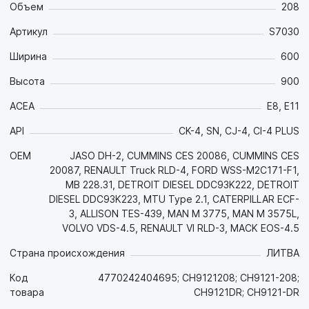
синтетической основой придают маслу повышенную
Объем
208
термоокислительную стабильность, что в сочетании с
Артикул
S7030
превосходными моюще-диспергирующими свойствами и
низкой зольностью эффективно снижает нагаро- и
Ширина
600
лакообразование, предотвращает образование
отложений всех видов и поддерживает в идеальной
Высота
900
чистоте детали двигателя, особенно цилиндро-поршневой
группы, на протяжении всего интервала между заменами;
ACEA
E8, E11
- Уникальная синтетическая рецептура обеспечивает
API
CK-4, SN, CJ-4, CI-4 PLUS
маслу стойкость к старению, а за счет пониженной
испаряемости и повышенной температуры вспышки
OEM
JASO DH-2, CUMMINS CES 20086, CUMMINS CES
снижает расход масла «на угар», что позволяет
20087, RENAULT Truck RLD-4, FORD WSS-M2C171-F1,
применять его в двигателях с увеличенным интервалом
MB 228.31, DETROIT DIESEL DDC93K222, DETROIT
замены масла (Long Life до 90 000 км) и обычных;
DIESEL DDC93K223, MTU Type 2.1, CATERPILLAR ECF-
- За счёт синтетической основы последнего поколения
3, ALLISON TES-439, MAN M 3775, MAN M 3575L,
оптимальной вязкости обладает отличными
VOLVO VDS-4.5, RENAULT VI RLD-3, MACK EOS-4.5
низкотемпературными свойствами, в том числе низкой
температурой застывания, что обеспечивает
Страна происхождения
ЛИТВА
превосходную прокачиваемость масла и
Код
4770242404695; CH9121208; CH9121-208;
проворачиваемость узлов двигателя при низких
товара
CH9121DR; CH9121-DR
температурах, лёгкий «холодный пуск» (до -30 ºC) и
снижение пускового износа;