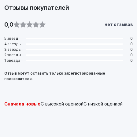
При использовании масел CK-4 с топливом, содержащим
Отзывы покупателей
более 15 ppm серы, необходимо руководствоваться
рекомендациями производителя двигателя по
межсервисным интервалам.
0,0
нет отзывов
5 звезд
0
4 звезды
0
3 звезды
0
2 звезды
0
1 звезда
0
Отзыв могут оставить только зарегистрированные
пользователи.
Сначала новые
С высокой оценкой
С низкой оценкой