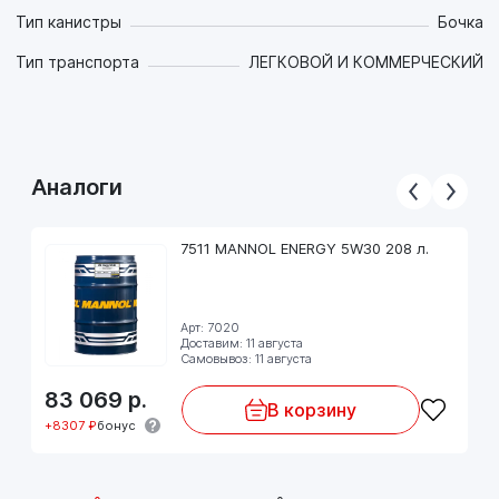
Рекомендуется для использования в двигателях
Тип канистры
Бочка
автомобилей Daimler и VW с дополнительными
требованиями к моторным маслам (согласно
Тип транспорта
ЛЕГКОВОЙ И КОММЕРЧЕСКИЙ
вышеуказанным техническим условиям).
Масло не подходит для использования в большегрузных
автомобилях и аналогичных транспортных средствах!
Аналоги
7511 MANNOL ENERGY 5W30 208 л.
Арт: 7020
Доставим: 11 августа
Самовывоз: 11 августа
83 069
р.
В корзину
+8307 ₽
бонус