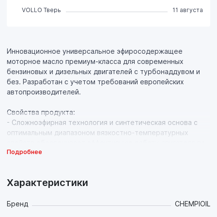
VOLLO Тверь
11 августа
Инновационное универсальное эфиросодержащее
моторное масло премиум-класса для современных
бензиновых и дизельных двигателей с турбонаддувом и
без. Разработан с учетом требований европейских
автопроизводителей.
Свойства продукта:
- Сложноэфирная технология и синтетическая основа с
оптимальным диапазоном вязкостно-температурных
свойств обеспечивает эффективную работу двигателя во
Подробнее
всех режимах работы (при холодном пуске, в городском
режиме, в трековом режиме) и в условиях частых
режимов смены температур;
Характеристики
- Синтетическая эфиросодержащая основа в сочетании с
современным пакетом присадок сохраняет параметры
мощности двигателя на протяжении всего интервала
Бренд
CHEMPIOIL
между заменами;