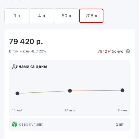
1 л
4 л
60 л
208 л
79 420
р.
В том числе НДС 22%
7942 ₽
бонус
Динамика цены
Товар купили:
2 шт