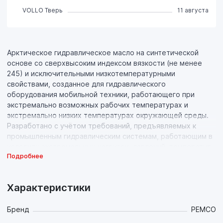
VOLLO Тверь
11 августа
Арктическое гидравлическое масло на синтетической
основе со сверхвысоким индексом вязкости (не менее
245) и исключительными низкотемпературными
свойствами, созданное для гидравлического
оборудования мобильной техники, работающего при
экстремально возможных рабочих температурах и
экстремально низких температурах окружающей среды.
Разработано с учётом требований, предъявляемых к
промышленным гидравлическим системам, работающим в
условиях экстремальных нагрузок, давлений, температур
Подробнее
и/или скоростей и, особенно, в условиях экстремально
изменяющихся температур.
Характеристики
Свойства продукта:
- Содержит противоизносные, антиокислительные,
антикоррозионные и антипенные присадки и модификатор
Бренд
PEMCO
вязкости;