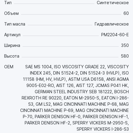
Тип
Синтетическое
- Благодаря превосходным низкотемпературным
свойствам способно обеспечить запуск гидросистемы в
Объем
60
холодных климатических условиях (в том числе Крайнего
Севера). Минимизирут простой техники в зимнее время;
Тип масла
Гидравлическое
- Обладает сверхстабильной вязкостью в максимально
Артикул
PM2204-60-E
широком диапазоне рабочих температур, в котором
обеспечивает работоспособность гидравлического
Ширина
350
оборудования с максимальной производительностью в
течение длительного периода времени. Обеспечивает
Высота
580
унификацию складских запасов;
- Обладает отличными противоизносными свойствами,
OEM
SAE MS 1004, ISO VISCOSITY GRADE 22, VISCOSITY
минимизирующими износ сопряженных деталей
INDEX 245, DIN 51524-2, DIN 51524-3 (HVLP), ISO
гидронасосов, гидрораспределителей и гидроцилиндров,
11158 (HM, HV, HVLP), ASTM USA D6158, ANSI AGMA
что обеспечивает их долгий срок службы и снижает
9005-E02-RO, AIST 126, AIST 127, JCMAS P041 HK,
расходы на запчасти;
GERMAN STEEL INDUSTRY SEB 181222, BOSCH
- Современные моюще-диспергирующие присадки
REXROTH RE 90220, EATON M-2950-S, EATON I-286-
обеспечивают идеальную чистоту деталей гидросистемы,
S3, GM LS2, MAG CINCINNATI MACHINE P-68, MAG
что также защищает от износа прецизионные пары,
CINCINNATI MACHINE P-69, MAG CINCINNATI MACHINE
продлевает ресурс оборудования и повышает его
P-70, PARKER DENISON HF-0, PARKER DENISON HF-1,
эффективность;
PARKER DENISON HF-2, SPERRY VICKERS M-2950-S,
- Высочайшая термоокислительная и термическая
SPERRY VICKERS I-286-S3