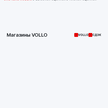
Для их правильного применения внимательно читайте
инструкции по эксплуатации техники!
Магазины VOLLO
VOLLO
СДЭК