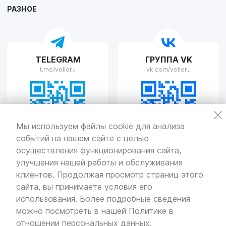
РАЗНОЕ
VOLLO Рязань
TELEGRAM
ГРУППА VK
г. Рязань, улица Островского, д.109/2
t.me/volloru
vk.com/volloru
Пн-Пт с 9:00 до 20:00, Сб-Вс выходной
VOLLO Тверь
Мы используем файлы cookie для анализа
событий на нашем сайте с целью
г. Тверь, проспект Николая Корыткова, 17А
Пн-Пт с 9:00 до 19:00 Сб-Вс с 10:00 до 19:00
осуществления функционирования сайта,
улучшения нашей работы и обслуживания
Политика
конфиденциальности
клиентов. Продолжая просмотр страниц этого
Разработка
и продвижение — «SeoOlimp»
сайта, вы принимаете условия его
использования. Более подробные сведения
© Все права защищены.
Информация сайта защищена законом
можно посмотреть в нашей
Политике в
об авторских правах.
отношении персональных данных
.