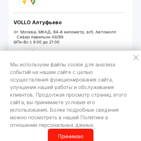
VOLLO Алтуфьево
г. Москва, МКАД, 84-й километр, вл1, Автомолл
Север павильон А9/В9
Пн-Вс с 9:00 до 21:00
Мы используем файлы cookie для анализа
событий на нашем сайте с целью
VOLLO Кунцево
осуществления функционирования сайта,
г. Москва, МКАД 55-й километр, строение 31
улучшения нашей работы и обслуживания
павильон 5
Пн-Вс с 9:00 до 19:00
клиентов. Продолжая просмотр страниц этого
сайта, вы принимаете условия его
использования. Более подробные сведения
можно посмотреть в нашей
Политике в
отношении персональных данных
.
VOLLO Брянск
г. Брянск, Московский проезд, д.4
Принимаю
Пн-Пт с 9:00 до 19:00 Сб-Вс с 10:00 до 19:00