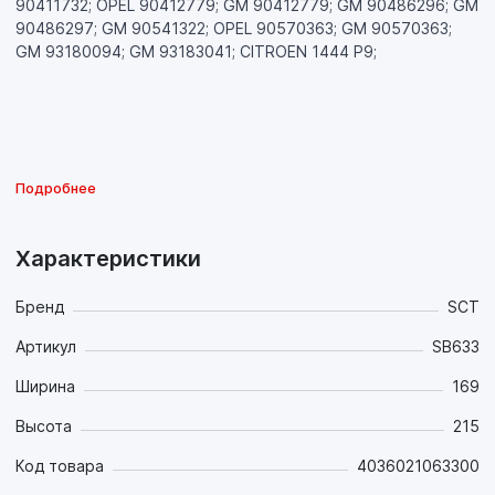
90411732; OPEL 90412779; GM 90412779; GM 90486296; GM
90486297; GM 90541322; OPEL 90570363; GM 90570363;
GM 93180094; GM 93183041; CITROEN 1444 P9;
Подробнее
Характеристики
Бренд
SCT
Артикул
SB633
Ширина
169
Высота
215
Код товара
4036021063300