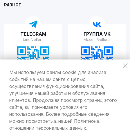
РАЗНОЕ
VOLLO Рязань
TELEGRAM
ГРУППА VK
г. Рязань, улица Островского, д.109/2
t.me/volloru
vk.com/volloru
Пн-Пт с 9:00 до 20:00, Сб-Вс выходной
VOLLO Тверь
Мы используем файлы cookie для анализа
событий на нашем сайте с целью
г. Тверь, проспект Николая Корыткова, 17А
Пн-Пт с 9:00 до 19:00 Сб-Вс с 10:00 до 19:00
осуществления функционирования сайта,
улучшения нашей работы и обслуживания
Политика
конфиденциальности
клиентов. Продолжая просмотр страниц этого
Разработка
и продвижение — «SeoOlimp»
сайта, вы принимаете условия его
использования. Более подробные сведения
© Все права защищены.
Информация сайта защищена законом
можно посмотреть в нашей
Политике в
об авторских правах.
отношении персональных данных
.