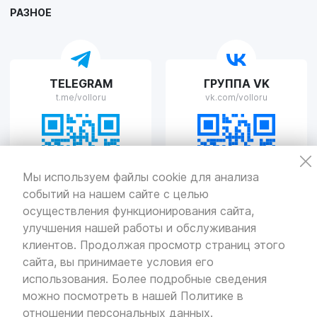
РАЗНОЕ
VOLLO Рязань
TELEGRAM
ГРУППА VK
г. Рязань, улица Островского, д.109/2
t.me/volloru
vk.com/volloru
Пн-Пт с 9:00 до 20:00, Сб-Вс выходной
VOLLO Тверь
Мы используем файлы cookie для анализа
событий на нашем сайте с целью
г. Тверь, проспект Николая Корыткова, 17А
Пн-Пт с 9:00 до 19:00 Сб-Вс с 10:00 до 19:00
осуществления функционирования сайта,
улучшения нашей работы и обслуживания
Политика
конфиденциальности
клиентов. Продолжая просмотр страниц этого
Разработка
и продвижение — «SeoOlimp»
сайта, вы принимаете условия его
использования. Более подробные сведения
© Все права защищены.
Информация сайта защищена законом
можно посмотреть в нашей
Политике в
об авторских правах.
отношении персональных данных
.