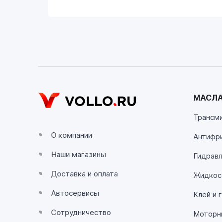
VOLLO Владимир
г. Владимир, Московское шоссе, д.5/1
Пн-Сб с 08:00 до 17:00, Вс выходной
VOLLO Калуга
г. Калуга, улица Зерновая, 10Б
МАСЛА
Пн-Пт с 9:00 до 19:00 Сб-Вс с 10:00 до 19:
Трансм
VOLLO Липецк
О компании
Антифр
г. Липецк, улица Осипенко, д.8
Наши магазины
Пн-Пт с 9:00 до 19:00 Сб-Вс с 10:00 до 19:
Гидравл
Доставка и оплата
Жидкос
VOLLO Рязань
Автосервисы
Клей и 
г. Рязань, улица Островского, д.109/2
Пн-Пт с 9:00 до 20:00, Сб-Вс выходной
Сотрудничество
Моторн