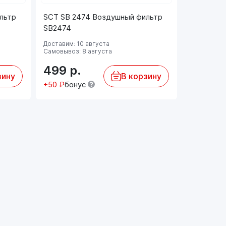
льтр
SCT SB 2474 Воздушный фильтр
EKO-01.5
SB2474
фильтр (
Доставим: 10 августа
Самовывоз: 8 августа
Доставим: 
499
р.
3 792
зину
В корзину
+50 ₽
бонус