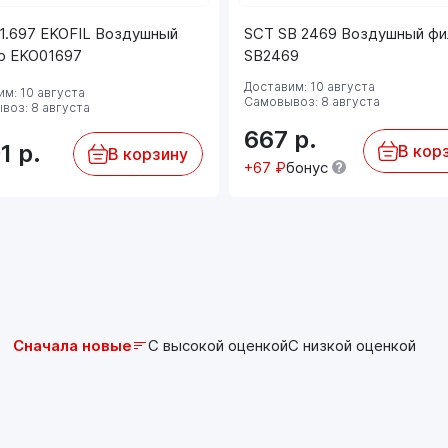
1.697 EKOFIL Воздушный
SCT SB 2469 Воздушный фи
р EKO01697
SB2469
Доставим: 10 августа
м: 10 августа
Самовывоз: 8 августа
воз: 8 августа
667
р.
01
р.
В кор
В корзину
+67 ₽
бонус
Сначала новые
С высокой оценкой
С низкой оценкой