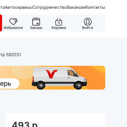
ата
Автосервисы
Сотрудничество
Вакансии
Контакты
0
Избранное
Заказы
Корзина
Войти
тр SB2231
493
р.