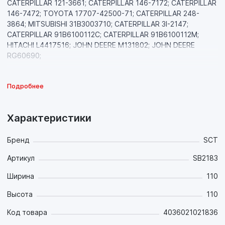
CATERPILLAR 121-3661; CATERPILLAR 146-7172; CATERPILLAR
146-7472; TOYOTA 17707-42500-71; CATERPILLAR 248-
3864; MITSUBISHI 31B3003710; CATERPILLAR 3I-2147;
CATERPILLAR 91B6100112C; CATERPILLAR 91B6100112M;
HITACHI L4417516; JOHN DEERE M131802; JOHN DEERE
RG60690;
Подробнее
Характеристики
Бренд
SCT
Артикул
SB2183
Ширина
110
Высота
110
Код товара
4036021021836