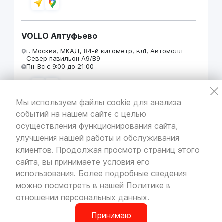
VOLLO Алтуфьево
г. Москва, МКАД, 84-й километр, вл1, Автомолл
Север павильон А9/В9
Пн-Вс с 9:00 до 21:00
Мы используем файлы cookie для анализа
событий на нашем сайте с целью
VOLLO Кунцево
осуществления функционирования сайта,
г. Москва, МКАД 55-й километр, строение 31
улучшения нашей работы и обслуживания
павильон 5
Пн-Вс с 9:00 до 19:00
клиентов. Продолжая просмотр страниц этого
сайта, вы принимаете условия его
использования. Более подробные сведения
можно посмотреть в нашей
Политике в
отношении персональных данных
.
VOLLO Брянск
г. Брянск, Московский проезд, д.4
Принимаю
Пн-Пт с 9:00 до 19:00 Сб-Вс с 10:00 до 19:00