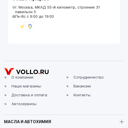
г. Москва, МКАД 55-й километр, строение 31
павильон 5
Пн-Вс с 9:00 до 19:00
VOLLO Брянск
г. Брянск, Московский проезд, д.4
Пн-Пт с 9:00 до 19:00 Сб-Вс с 10:00 до 19:00
О компании
Сотрудничество
Наши магазины
Вакансии
VOLLO Владимир
Доставка и оплата
Контакты
г. Владимир, Московское шоссе, д.5/1
Пн-Сб с 08:00 до 17:00, Вс выходной
Автосервисы
МАСЛА И АВТОХИМИЯ