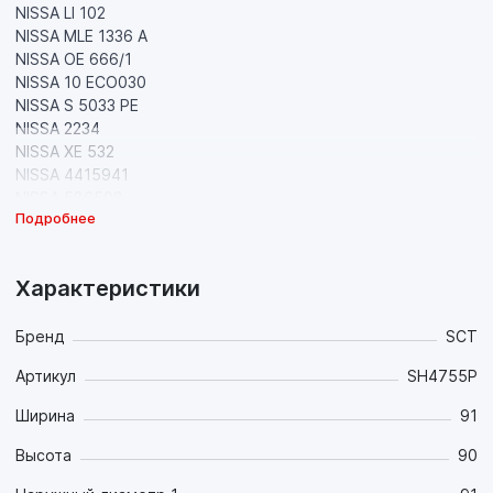
NISSA LI 102
NISSA MLE 1336 A
NISSA OE 666/1
NISSA 10 ECO030
NISSA S 5033 PE
NISSA 2234
NISSA XE 532
NISSA 4415941
NISSA 586508
Подробнее
NISSA 71758823
NISSA 77 01 479 124
NISSA 93184133
Характеристики
NISSA ADN 12120
NISSA CNS11800
NISSA EL 992 x
Бренд
SCT
NISSA FA5619 ECO
Артикул
SH4755P
NISSA G 1474
NISSA L109
Ширина
91
NISSA L 18282
NISSA M 87
Высота
90
NISSA MU 1223