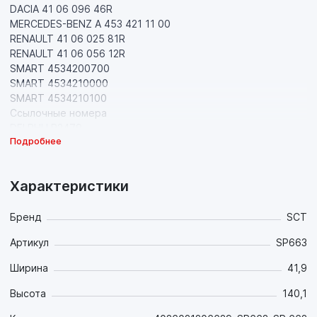
DACIA 41 06 096 46R
MERCEDES-BENZ A 453 421 11 00
RENAULT 41 06 025 81R
RENAULT 41 06 056 12R
SMART 4534200700
SMART 4534210000
SMART 4534210100
Ссылочные номера
DELPHI LP2479
Подробнее
DENCKERMANN B111454
Icer 182115
Icer 182115-202
Характеристики
LPR 05P1702
MINTEX MDB3375
Metelli 22-0975-2
Бренд
SCT
REMSA 1540.00
Артикул
SP663
Textar 2262601
Trusting 991.2
Ширина
41,9
Марка Код мотора кв л.с. Год Примечание
Высота
140,1
DACIA Logan / Logan Express / Logan Pick-Up 1.2 16V D4F