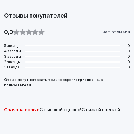
ROVER GBP90324
ROVER GBP90336AF
Отзывы покупателей
ROVER SFP000390
ROVER GBP90325
ROVER GBP90340
0,0
нет отзывов
ROVER SFP000410
Ссылочные номера
5 звезд
0
ATE 13.0460-2803.2
4 звезды
0
ATE 602803
3 звезды
0
2 звезды
0
BENDIX 5714
1 звезда
0
Отзыв могут оставить только зарегистрированные
пользователи.
Сначала новые
С высокой оценкой
С низкой оценкой