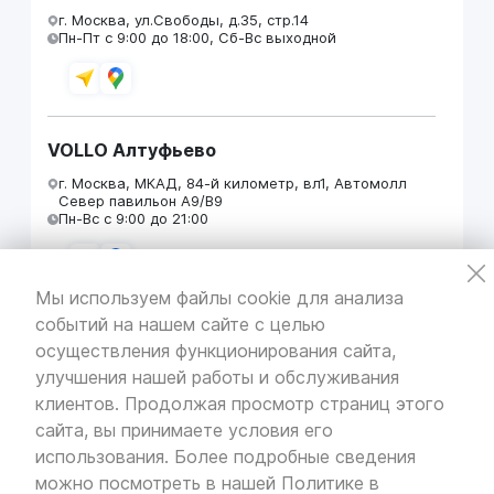
г. Москва, ул.Свободы, д.35, стр.14
Пн-Пт с 9:00 до 18:00, Сб-Вс выходной
VOLLO Алтуфьево
г. Москва, МКАД, 84-й километр, вл1, Автомолл
Север павильон А9/В9
Пн-Вс с 9:00 до 21:00
Мы используем файлы cookie для анализа
событий на нашем сайте с целью
VOLLO Кунцево
осуществления функционирования сайта,
г. Москва, МКАД 55-й километр, строение 31
улучшения нашей работы и обслуживания
павильон 5
Пн-Вс с 9:00 до 19:00
клиентов. Продолжая просмотр страниц этого
сайта, вы принимаете условия его
использования. Более подробные сведения
можно посмотреть в нашей
Политике в