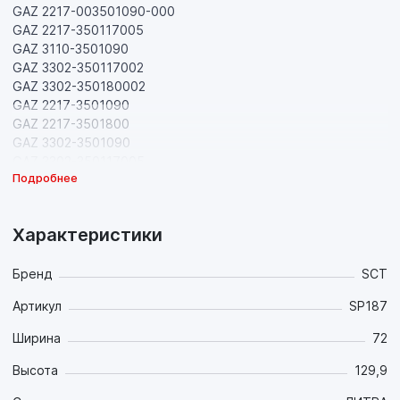
GAZ 2217-003501090-000
GAZ 2217-350117005
GAZ 3110-3501090
GAZ 3302-350117002
GAZ 3302-350180002
GAZ 2217-3501090
GAZ 2217-3501800
GAZ 3302-3501090
GAZ 3302-350117005
Подробнее
GAZ 3302-35018002
GAZ 2217-3501170
GAZ 2217-350180002
Характеристики
GAZ 3302-3501170
GAZ 3302-350117060
GAZ 2217-350117001
Бренд
SCT
GAZ 2217-35018002
Артикул
SP187
GAZ 3302-350117001
GAZ 3302-3501800
Ширина
72
HONDA 45022-S6D-E50
HONDA 45022-SK3-E00
Высота
129,9
HONDA 45022-ST3-E01