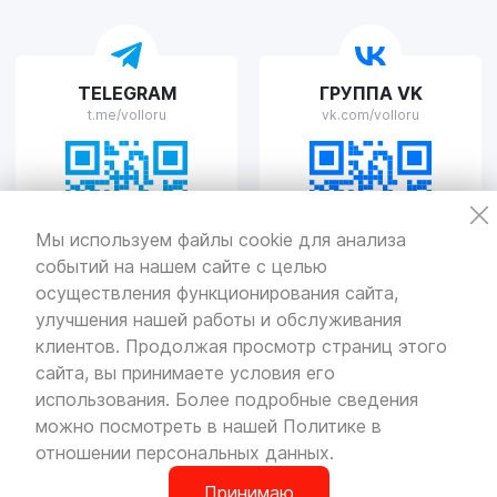
VOLLO Рязань
TELEGRAM
ГРУППА VK
г. Рязань, улица Островского, д.109/2
t.me/volloru
vk.com/volloru
Пн-Пт с 9:00 до 20:00, Сб-Вс выходной
VOLLO Тверь
Мы используем файлы cookie для анализа
событий на нашем сайте с целью
г. Тверь, проспект Николая Корыткова, 17А
Пн-Пт с 9:00 до 19:00 Сб-Вс с 10:00 до 19:00
осуществления функционирования сайта,
улучшения нашей работы и обслуживания
Политика
конфиденциальности
клиентов. Продолжая просмотр страниц этого
Разработка
и продвижение — «SeoOlimp»
сайта, вы принимаете условия его
использования. Более подробные сведения
© Все права защищены.
Информация сайта защищена законом
можно посмотреть в нашей
Политике в
об авторских правах.
отношении персональных данных
.
Принимаю