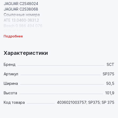
JAGUAR C2S48024
JAGUAR C2S38068
Ссылочные номера
ATE 13.0460-3831.2
Bosch 0 986 494 076
FEBI 16571
Подробнее
FMSI-VERBAND D1706-7976
Ferodo FDB1885
Ferodo FSL1885
Характеристики
HJS 1356392
HJS 1522073
HJS 4S712M008AB
Бренд
SCT
Icer 181722-701
Артикул
SP375
LPR 05P1326
Lucas (TRW) GDB1665
Ширина
50,5
MINTEX MDB2691
NK 222563
Высота
101,9
PAGID T1534
Код товара
4036021003757; SP375; SP 375
REMSA 1149.10
RoadHouse 21149.10
Textar 2426001