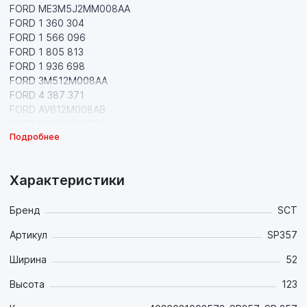
FORD ME3M5J2MM008AA
FORD 1 360 304
FORD 1 566 096
FORD 1 805 813
FORD 1 936 698
FORD 3M512M008AA
FORD 4 387 371
FORD AV612M008AB
FORD BV612M007BA
Подробнее
FORD MEAV6J2M008CA
FORD 1 233 679
FORD 1 360 306
Характеристики
FORD 1 683 374
FORD 1 809 259
FORD 2 039 739
Бренд
SCT
FORD 3M512M008AB
Артикул
SP357
FORD 4 387 374
FORD AV612M008BA
Ширина
52
FORD BV612M007CB
FORD CV6Z2200A
Высота
123
FORD 1 324 300