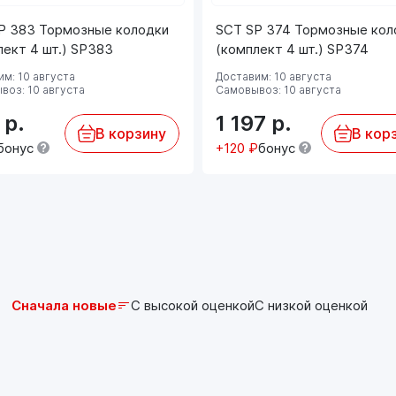
SUBARU Forester (SG) 2.0 EJ204 116 158
P 383 Тормозные колодки
SCT SP 374 Тормозные кол
09.2005-->
лект 4 шт.) SP383
(комплект 4 шт.) SP374
м: 10 августа
Доставим: 10 августа
воз: 10 августа
Самовывоз: 10 августа
8
р.
1 197
р.
В корзину
В кор
бонус
+120 ₽
бонус
Сначала новые
С высокой оценкой
С низкой оценкой