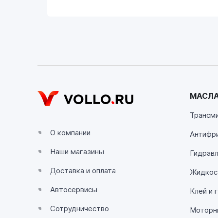
VOLLO Владимир
г. Владимир, Московское шоссе, д.5/1
Пн-Сб с 08:00 до 17:00, Вс выходной
VOLLO Калуга
г. Калуга, улица Зерновая, 10Б
МАСЛА
Пн-Пт с 9:00 до 19:00 Сб-Вс с 10:00 до 19:
Трансм
VOLLO Липецк
О компании
Антифр
г. Липецк, улица Осипенко, д.8
Наши магазины
Пн-Пт с 9:00 до 19:00 Сб-Вс с 10:00 до 19:
Гидравл
Доставка и оплата
Жидкос
VOLLO Рязань
Автосервисы
Клей и 
г. Рязань, улица Островского, д.109/2
Пн-Пт с 9:00 до 20:00, Сб-Вс выходной
Сотрудничество
Моторн