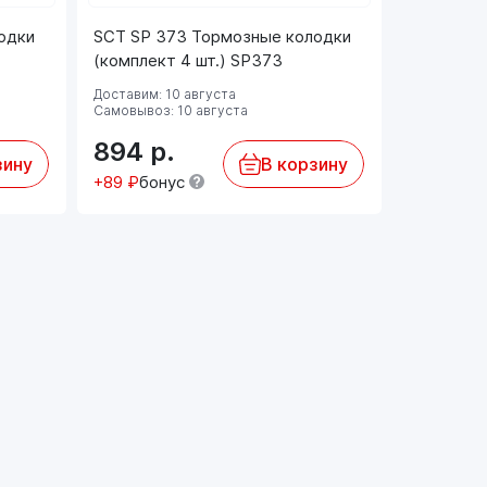
одки
SCT SP 373 Тормозные колодки
SCT SP 3
(комплект 4 шт.) SP373
(комплект
Доставим: 10 августа
Доставим: 
Самовывоз: 10 августа
Самовывоз:
894
р.
1 785
зину
В корзину
+89 ₽
бонус
+179 ₽
бо