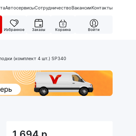
ата
Автосервисы
Сотрудничество
Вакансии
Контакты
0
Избранное
Заказы
Корзина
Войти
одки (комплект 4 шт.) SP340
1 694
р.