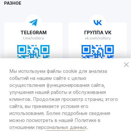
РАЗНОЕ
VOLLO Рязань
TELEGRAM
ГРУППА VK
г. Рязань, улица Островского, д.109/2
t.me/volloru
vk.com/volloru
Пн-Пт с 9:00 до 20:00, Сб-Вс выходной
VOLLO Тверь
Мы используем файлы cookie для анализа
событий на нашем сайте с целью
г. Тверь, проспект Николая Корыткова, 17А
Пн-Пт с 9:00 до 19:00 Сб-Вс с 10:00 до 19:00
осуществления функционирования сайта,
улучшения нашей работы и обслуживания
Политика
конфиденциальности
клиентов. Продолжая просмотр страниц этого
Разработка
и продвижение — «SeoOlimp»
сайта, вы принимаете условия его
использования. Более подробные сведения
© Все права защищены.
Информация сайта защищена законом
можно посмотреть в нашей
Политике в
об авторских правах.
отношении персональных данных
.