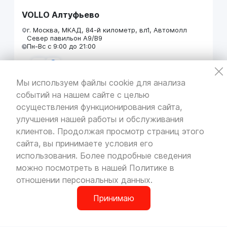
VOLLO Алтуфьево
г. Москва, МКАД, 84-й километр, вл1, Автомолл
Север павильон А9/В9
Пн-Вс с 9:00 до 21:00
Мы используем файлы cookie для анализа
событий на нашем сайте с целью
VOLLO Кунцево
осуществления функционирования сайта,
г. Москва, МКАД 55-й километр, строение 31
улучшения нашей работы и обслуживания
павильон 5
Пн-Вс с 9:00 до 19:00
клиентов. Продолжая просмотр страниц этого
сайта, вы принимаете условия его
использования. Более подробные сведения
можно посмотреть в нашей
Политике в
отношении персональных данных
.
VOLLO Брянск
г. Брянск, Московский проезд, д.4
Принимаю
Пн-Пт с 9:00 до 19:00 Сб-Вс с 10:00 до 19:00
0