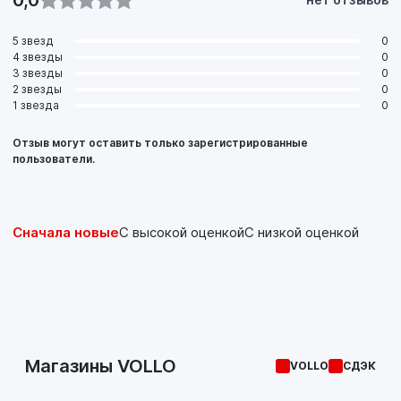
TOYOTA 04466-33040
TOYOTA 04466-48010
5 звезд
0
TOYOTA 04492-12090
4 звезды
0
TOYOTA 04492-20011
3 звезды
0
TOYOTA 04492-20050
2 звезды
0
1 звезда
0
Отзыв могут оставить только зарегистрированные
пользователи.
Сначала новые
С высокой оценкой
С низкой оценкой
Магазины VOLLO
VOLLO
СДЭК