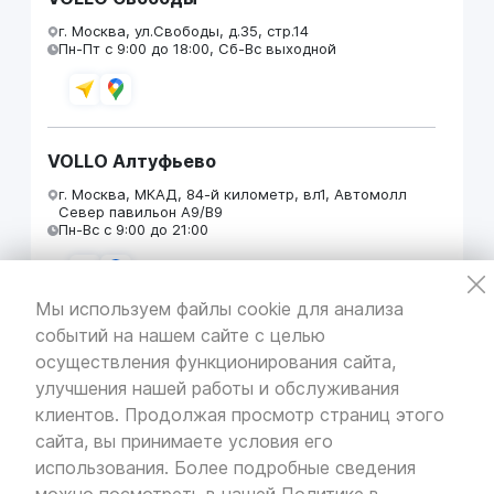
г. Москва, ул.Свободы, д.35, стр.14
Пн-Пт с 9:00 до 18:00, Сб-Вс выходной
VOLLO Алтуфьево
г. Москва, МКАД, 84-й километр, вл1, Автомолл
Север павильон А9/В9
Пн-Вс с 9:00 до 21:00
Мы используем файлы cookie для анализа
событий на нашем сайте с целью
VOLLO Кунцево
осуществления функционирования сайта,
г. Москва, МКАД 55-й километр, строение 31
улучшения нашей работы и обслуживания
павильон 5
Пн-Вс с 9:00 до 19:00
клиентов. Продолжая просмотр страниц этого
сайта, вы принимаете условия его
использования. Более подробные сведения