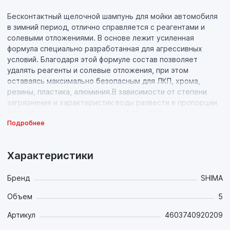
Бесконтактный щелочной шампунь для мойки автомобиля
в зимний период, отлично справляется с реагентами и
солевыми отложениями. В основе лежит усиленная
формула специально разработанная для агрессивных
условий. Благодаря этой формуле состав позволяет
удалять реагенты и солевые отложения, при этом
оставаясь максимально безопасным для ЛКП, хрома,
резины, пластика, алюминия.В зависимости от степени
загрязнения и характеристик воды развести в пропорции
1:3 – 1:6 (для пенокомплектов) и 1:30 – 1:60 (для
Подробнее
пеногенератора).
Способ применения
Характеристики
1. В зависимости от степени загрязнения и характеристик
воды развести в пропорции 1:3 – 1:6 (для пенокомплектов)
Бренд
SHIMA
и 1:30 – 1:60 (для пеногенератора).
Объем
5
2. Нанести пену подетально на кузов автомобиля и
выдержать 2-3 минуты.
Артикул
4603740920209
3. Смыть водой при помощи аппарата высокого давления.