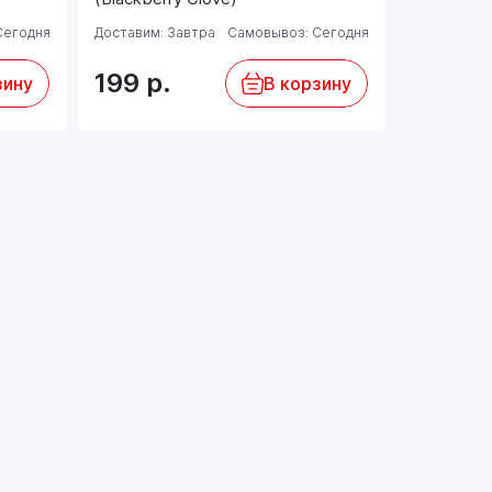
Сегодня
Доставим: Завтра
Самовывоз: Сегодня
Доставим: 
199
р.
199
р.
зину
В корзину