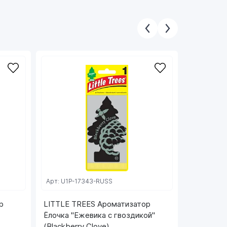
СКОРО РА
Арт: U1P-17343-RUSS
Арт: U1P-
р
LITTLE TREES Ароматизатор
LITTLE T
Ёлочка "Ежевика с гвоздикой"
Ёлочка "
(Blackberry Clove)
(Summer L