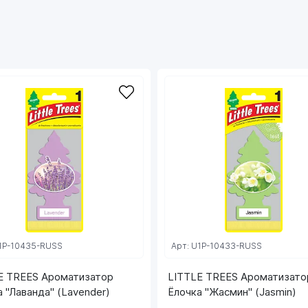
«Елочку» легко закрепить в любом месте
салона авто, дома или офиса.
Гарантия безопасности
Ароматизаторы LITTLE TREES не оказывают
негативного воздействия на людей или
животных, а также детали салона автомобиля
или интерьера, поскольку изготовлены из
высококачественных и экологичных
материалов. Остерегайтесь подделок!
U1P-10435-RUSS
Арт: U1P-10433-RUSS
E TREES Ароматизатор
LITTLE TREES Ароматизато
 "Лаванда" (Lavender)
Ёлочка "Жасмин" (Jasmin)