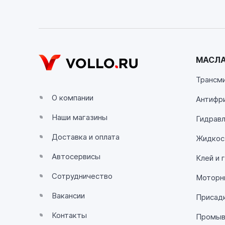
Пн-Сб с 08:00 до 17:00, Вс выходной
VOLLO Калуга
г. Калуга, улица Зерновая, 10Б
МАСЛА
Пн-Пт с 9:00 до 19:00 Сб-Вс с 10:00 до 19:
Трансм
VOLLO Липецк
О компании
Антифр
г. Липецк, улица Осипенко, д.8
Наши магазины
Пн-Пт с 9:00 до 19:00 Сб-Вс с 10:00 до 19:
Гидравл
Доставка и оплата
Жидкос
VOLLO Рязань
Автосервисы
Клей и 
г. Рязань, улица Островского, д.109/2
Пн-Пт с 9:00 до 20:00, Сб-Вс выходной
Сотрудничество
Моторн
Вакансии
Присадк
VOLLO Тверь
Контакты
Промывк
г. Тверь, проспект Николая Корыткова, 17А