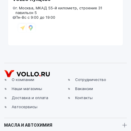
г. Москва, МКАД 55-й километр, строение 31
павильон 5
Пн-Вс с 9:00 до 19:00
VOLLO Брянск
г. Брянск, Московский проезд, д.4
Пн-Пт с 9:00 до 19:00 Сб-Вс с 10:00 до 19:00
О компании
Сотрудничество
Наши магазины
Вакансии
VOLLO Владимир
Доставка и оплата
Контакты
г. Владимир, Московское шоссе, д.5/1
Пн-Сб с 08:00 до 17:00, Вс выходной
Автосервисы
МАСЛА И АВТОХИМИЯ