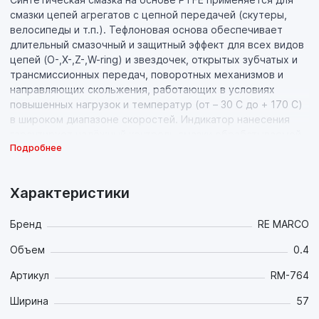
смазки цепей агрегатов с цепной передачей (скутеры,
велосипеды и т.п.). Тефлоновая основа обеспечивает
длительный смазочный и защитный эффект для всех видов
цепей (O-,X-,Z-,W-ring) и звездочек, открытых зубчатых и
трансмиссионных передач, поворотных механизмов и
направляющих скольжения, работающих в условиях
повышенных нагрузок и температур (от – 30 C до + 170 C)
в широком диапазоне скоростей. Индикатор нанесения
гарантирует надёжный контроль смазки обрабатываемой
Подробнее
поверхности.
Характеристики
Бренд
RE MARCO
Объем
0.4
Артикул
RM-764
Ширина
57