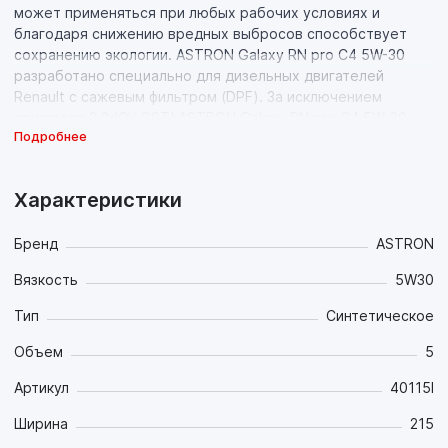
может применяться при любых рабочих условиях и
благодаря снижению вредных выбросов способствует
сохранению экологии. ASTRON Galaxy RN pro C4 5W-30
разработано специально для дизельных двигателей
Renault с сажевым фильтром (DPF). За исключением
двигателя 2.2dCi/ G9T! ASTRON Galaxy RN pro C4 5W-30
Подробнее
увеличивает срок службы систем нейтрализации ОГ и
поддерживает их работоспособность.
Характеристики
Бренд
ASTRON
Вязкость
5W30
Тип
Синтетическое
Объем
5
Артикул
40115l
Ширина
215