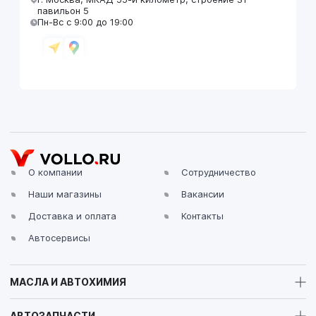
павильон 5
Пн-Вс с 9:00 до 19:00
VOLLO Брянск
г. Брянск, Московский проезд, д.4
Пн-Пт с 9:00 до 19:00 Сб-Вс с 10:00 до 19:00
О компании
Сотрудничество
Наши магазины
Вакансии
VOLLO Владимир
Доставка и оплата
Контакты
г. Владимир, Московское шоссе, д.5/1
Пн-Сб с 08:00 до 17:00, Вс выходной
Автосервисы
МАСЛА И АВТОХИМИЯ
VOLLO Калуга
АВТОЗАПЧАСТИ