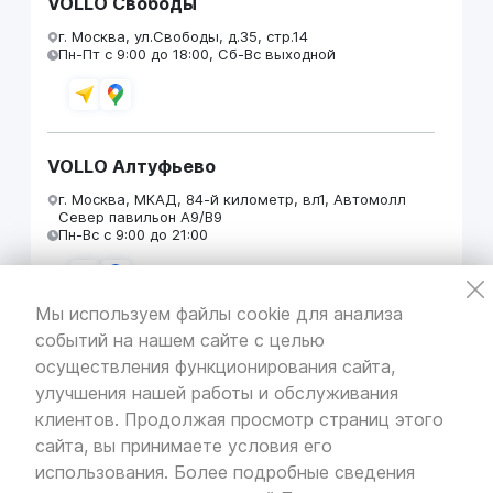
VOLLO Свободы
г. Москва, ул.Свободы, д.35, стр.14
Пн-Пт с 9:00 до 18:00, Сб-Вс выходной
VOLLO Алтуфьево
г. Москва, МКАД, 84-й километр, вл1, Автомолл
Север павильон А9/В9
Пн-Вс с 9:00 до 21:00
Мы используем файлы cookie для анализа
событий на нашем сайте с целью
VOLLO Кунцево
осуществления функционирования сайта,
г. Москва, МКАД 55-й километр, строение 31
улучшения нашей работы и обслуживания
павильон 5
Пн-Вс с 9:00 до 19:00
клиентов. Продолжая просмотр страниц этого
сайта, вы принимаете условия его
использования. Более подробные сведения