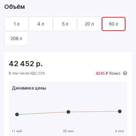
Объём
1 л
4 л
5 л
20 л
60 л
208 л
42 452
р.
В том числе НДС 22%
4245 ₽
бонус
Динамика цены