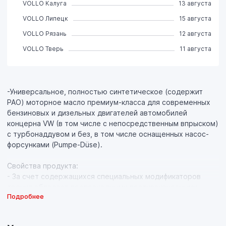
VOLLO Калуга
13 августа
VOLLO Липецк
15 августа
VOLLO Рязань
12 августа
VOLLO Тверь
11 августа
-Универсальное, полностью синтетическое (содержит
PAO) моторное масло премиум-класса для современных
бензиновых и дизельных двигателей автомобилей
концерна VW (в том числе с непосредственным впрыском)
с турбонаддувом и без, в том числе оснащенных насос-
форсунками (Pumpe-Düse).
Свойства продукта:
- За счет содержащихся специальных модификаторов
трения обладает превосходными противоизносными,
Подробнее
противозадирными, и антифрикционными свойствами, что
обеспечивает долгую и безотказную работу системы
насос-форсунка и всего газораспределительного