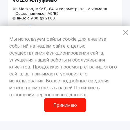
г. Москва, МКАД, 84-й километр, вл1, Автомолл
Север павильон А9/В9
Пн-Вс с 9:00 до 21:00
Мы используем файлы cookie для анализа
событий на нашем сайте с целью
VOLLO Кунцево
осуществления функционирования сайта,
г. Москва, МКАД 55-й километр, строение 31
улучшения нашей работы и обслуживания
павильон 5
Пн-Вс с 9:00 до 19:00
клиентов. Продолжая просмотр страниц этого
сайта, вы принимаете условия его
использования. Более подробные сведения
можно посмотреть в нашей
Политике в
отношении персональных данных
.
VOLLO Брянск
г. Брянск, Московский проезд, д.4
Принимаю
Пн-Пт с 9:00 до 19:00 Сб-Вс с 10:00 до 19:00
0
О компании
Сотрудничество