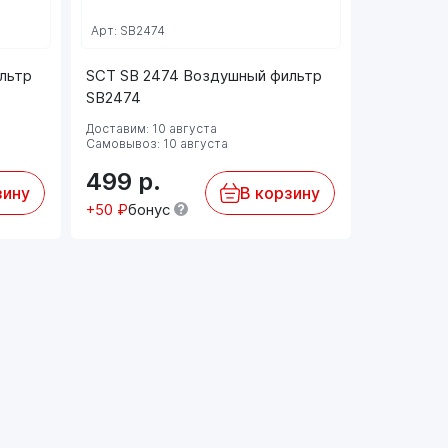
Арт: SB2474
Арт: EKO-0
льтр
SCT SB 2474 Воздушный фильтр
EKO-01.5
SB2474
фильтр (
Доставим: 10 августа
Доставим: 
Самовывоз: 10 августа
Самовывоз:
499
р.
3 792
зину
В корзину
+50 ₽
бонус