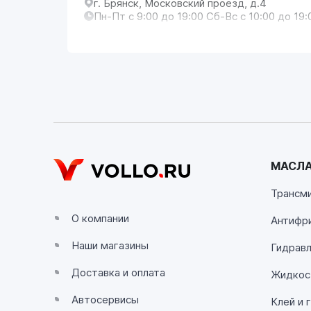
г. Брянск, Московский проезд, д.4
Пн-Пт с 9:00 до 19:00 Сб-Вс с 10:00 до 19:
VOLLO Владимир
г. Владимир, Московское шоссе, д.5/1
Пн-Сб с 08:00 до 17:00, Вс выходной
VOLLO Калуга
г. Калуга, улица Зерновая, 10Б
МАСЛА
Пн-Пт с 9:00 до 19:00 Сб-Вс с 10:00 до 19:
Трансм
VOLLO Липецк
О компании
Антифр
г. Липецк, улица Осипенко, д.8
Наши магазины
Пн-Пт с 9:00 до 19:00 Сб-Вс с 10:00 до 19:
Гидравл
Доставка и оплата
Жидкос
VOLLO Рязань
Автосервисы
Клей и 
г. Рязань, улица Островского, д.109/2