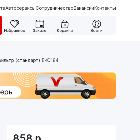
ата
Автосервисы
Сотрудничество
Вакансии
Контакты
0
Избранное
Заказы
Корзина
Войти
ильтр (стандарт) EKO184
858
р.