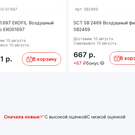
KO-01.697
Арт: SB2469
1.697 EKOFIL Воздушный
SCT SB 2469 Воздушный фи
р EKO01697
SB2469
Доставим: 10 августа
м: 10 августа
Самовывоз: 10 августа
воз: 10 августа
667
р.
01
р.
В кор
В корзину
+67 ₽
бонус
Сначала новые
С высокой оценкой
С низкой оценкой