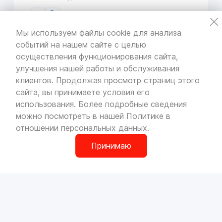
Мы используем файлы cookie для анализа
событий на нашем сайте с целью
VOLLO Кунцево
осуществления функционирования сайта,
г. Москва, МКАД 55-й километр, строение 31
улучшения нашей работы и обслуживания
павильон 5
Пн-Вс с 9:00 до 19:00
клиентов. Продолжая просмотр страниц этого
сайта, вы принимаете условия его
использования. Более подробные сведения
можно посмотреть в нашей
Политике в
отношении персональных данных
.
VOLLO Брянск
г. Брянск, Московский проезд, д.4
Принимаю
Пн-Пт с 9:00 до 19:00 Сб-Вс с 10:00 до 19:00
0
О компании
Сотрудничество
Наши магазины
Вакансии
VOLLO Владимир
Доставка и оплата
Контакты
г. Владимир, Московское шоссе, д.5/1