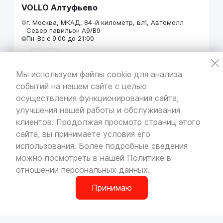
VOLLO Алтуфьево
г. Москва, МКАД, 84-й километр, вл1, Автомолл
Север павильон А9/В9
Пн-Вс с 9:00 до 21:00
Мы используем файлы cookie для анализа
событий на нашем сайте с целью
VOLLO Кунцево
осуществления функционирования сайта,
г. Москва, МКАД 55-й километр, строение 31
улучшения нашей работы и обслуживания
павильон 5
Пн-Вс с 9:00 до 19:00
клиентов. Продолжая просмотр страниц этого
сайта, вы принимаете условия его
использования. Более подробные сведения
можно посмотреть в нашей
Политике в
отношении персональных данных
.
VOLLO Брянск
г. Брянск, Московский проезд, д.4
Принимаю
Пн-Пт с 9:00 до 19:00 Сб-Вс с 10:00 до 19:00
0