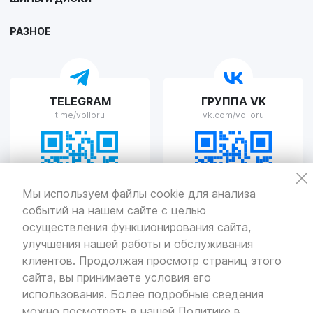
г. Липецк, улица Осипенко, д.8
Пн-Пт с 9:00 до 19:00 Сб-Вс с 10:00 до 19:00
РАЗНОЕ
VOLLO Рязань
TELEGRAM
ГРУППА VK
г. Рязань, улица Островского, д.109/2
t.me/volloru
vk.com/volloru
Пн-Пт с 9:00 до 20:00, Сб-Вс выходной
VOLLO Тверь
Мы используем файлы cookie для анализа
событий на нашем сайте с целью
г. Тверь, проспект Николая Корыткова, 17А
Пн-Пт с 9:00 до 19:00 Сб-Вс с 10:00 до 19:00
осуществления функционирования сайта,
улучшения нашей работы и обслуживания
Политика
конфиденциальности
клиентов. Продолжая просмотр страниц этого
Разработка
и продвижение — «SeoOlimp»
сайта, вы принимаете условия его
использования. Более подробные сведения
© Все права защищены.
Информация сайта защищена законом
можно посмотреть в нашей
Политике в