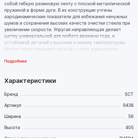
собой гибкую резиновую ленту с плоской металлической
пружиной в форме дуги. В их конструкции учтены
аэродинамические показатели для избежания ненужных
шумов и сохранения высоких качеств очистки стекла при
увеличении скорости. Упругая направляющая делает
щетку универсальной для любого времени года, и
устойчивой деталей к высоким и низким температурам.
Щетки точно передают рельеф стекла, равномерно
прилегают, и благодаря жидкому графитовому покрытию
Подробнее
NANO-Graphite® идеально чистят без разводов в обоих
направлениях.
Характеристики
Бренд
SCT
Артикул
9438
Ширина
56
Высота
405