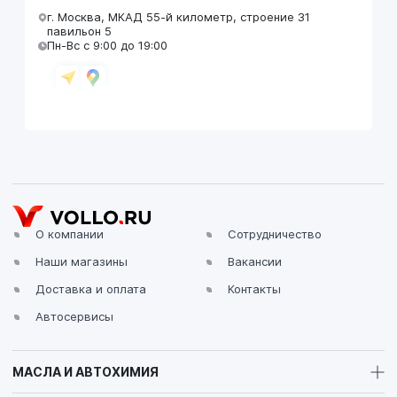
г. Москва, МКАД 55-й километр, строение 31
павильон 5
Пн-Вс с 9:00 до 19:00
VOLLO Брянск
г. Брянск, Московский проезд, д.4
Пн-Пт с 9:00 до 19:00 Сб-Вс с 10:00 до 19:00
О компании
Сотрудничество
Наши магазины
Вакансии
VOLLO Владимир
Доставка и оплата
Контакты
г. Владимир, Московское шоссе, д.5/1
Пн-Сб с 08:00 до 17:00, Вс выходной
Автосервисы
МАСЛА И АВТОХИМИЯ