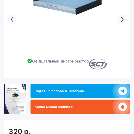
Официальный дистрибьютор
Задать в вопрос в Телеграм
Какое масло заливать
320
р.