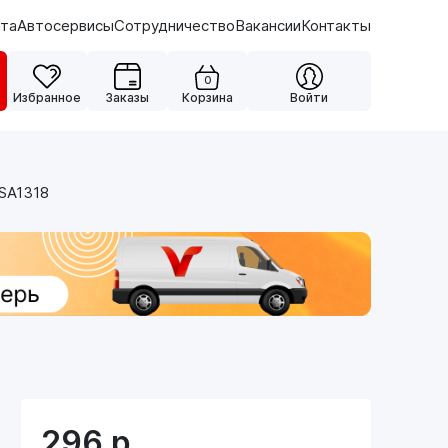
ата
Автосервисы
Сотрудничество
Вакансии
Контакты
0
Избранное
Заказы
Корзина
Войти
 SA1318
296
р.