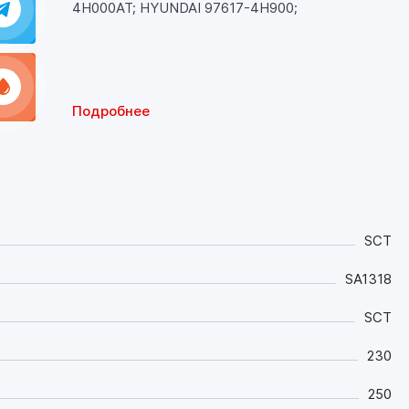
4H000AT; HYUNDAI 97617-4H900;
Подробнее
SCT
SA1318
SCT
230
250