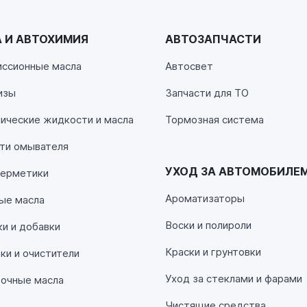
 И АВТОХИМИЯ
АВТОЗАПЧАСТИ
00
иссионные масла
Автосвет
изы
Запчасти для ТО
00
ические жидкости и масла
Тормозная система
ти омывателя
УХОД ЗА АВТОМОБИЛЕ
герметики
Ароматизаторы
ые масла
Воски и полироли
и и добавки
Краски и грунтовки
и и очистители
00
Уход за стеклами и фарами
очные масла
Чистящие средства