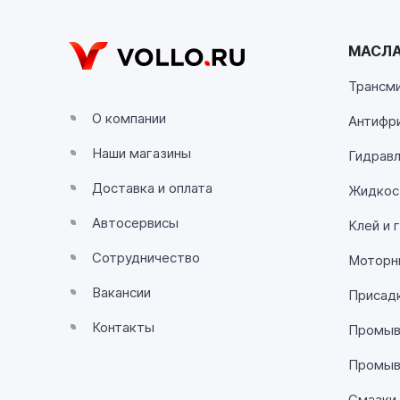
VOLLO Калуга
г. Калуга, улица Зерновая, 10Б
МАСЛА
Пн-Пт с 9:00 до 19:00 Сб-Вс с 10:00 до 19:
Трансм
VOLLO Липецк
О компании
Антифр
г. Липецк, улица Осипенко, д.8
Наши магазины
Пн-Пт с 9:00 до 19:00 Сб-Вс с 10:00 до 19:
Гидравл
Доставка и оплата
Жидкос
VOLLO Рязань
Автосервисы
Клей и 
г. Рязань, улица Островского, д.109/2
Пн-Пт с 9:00 до 20:00, Сб-Вс выходной
Сотрудничество
Моторн
Вакансии
Присадк
VOLLO Тверь
Контакты
Промывк
г. Тверь, проспект Николая Корыткова, 17А
Пн-Пт с 9:00 до 19:00 Сб-Вс с 10:00 до 19:
Промыв
Смазки