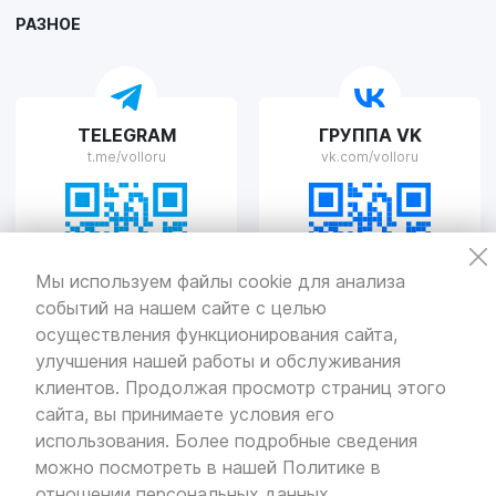
РАЗНОЕ
VOLLO Рязань
TELEGRAM
ГРУППА VK
г. Рязань, улица Островского, д.109/2
t.me/volloru
vk.com/volloru
Пн-Пт с 9:00 до 20:00, Сб-Вс выходной
VOLLO Тверь
Мы используем файлы cookie для анализа
событий на нашем сайте с целью
г. Тверь, проспект Николая Корыткова, 17А
Пн-Пт с 9:00 до 19:00 Сб-Вс с 10:00 до 19:00
осуществления функционирования сайта,
улучшения нашей работы и обслуживания
Политика
конфиденциальности
клиентов. Продолжая просмотр страниц этого
Разработка
и продвижение — «SeoOlimp»
сайта, вы принимаете условия его
использования. Более подробные сведения
© Все права защищены.
Информация сайта защищена законом
можно посмотреть в нашей
Политике в
об авторских правах.
отношении персональных данных
.