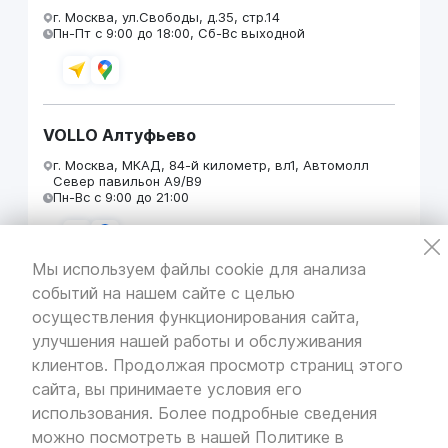
г. Москва, ул.Свободы, д.35, стр.14
Пн-Пт с 9:00 до 18:00, Сб-Вс выходной
VOLLO Алтуфьево
г. Москва, МКАД, 84-й километр, вл1, Автомолл
Север павильон А9/В9
Пн-Вс с 9:00 до 21:00
Мы используем файлы cookie для анализа
событий на нашем сайте с целью
VOLLO Кунцево
осуществления функционирования сайта,
г. Москва, МКАД 55-й километр, строение 31
улучшения нашей работы и обслуживания
павильон 5
Пн-Вс с 9:00 до 19:00
клиентов. Продолжая просмотр страниц этого
сайта, вы принимаете условия его
использования. Более подробные сведения
можно посмотреть в нашей
Политике в