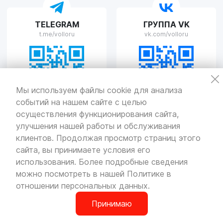
VOLLO Рязань
TELEGRAM
ГРУППА VK
г. Рязань, улица Островского, д.109/2
t.me/volloru
vk.com/volloru
Пн-Пт с 9:00 до 20:00, Сб-Вс выходной
VOLLO Тверь
Мы используем файлы cookie для анализа
событий на нашем сайте с целью
г. Тверь, проспект Николая Корыткова, 17А
Пн-Пт с 9:00 до 19:00 Сб-Вс с 10:00 до 19:00
осуществления функционирования сайта,
улучшения нашей работы и обслуживания
Политика
конфиденциальности
клиентов. Продолжая просмотр страниц этого
Разработка
и продвижение — «SeoOlimp»
сайта, вы принимаете условия его
использования. Более подробные сведения
© Все права защищены.
Информация сайта защищена законом
можно посмотреть в нашей
Политике в
об авторских правах.
отношении персональных данных
.
Принимаю
0