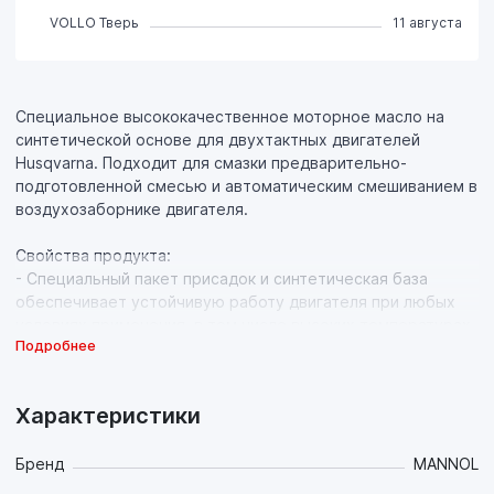
VOLLO Тверь
11 августа
Специальное высококачественное моторное масло на
синтетической основе для двухтактных двигателей
Husqvarna. Подходит для смазки предварительно-
подготовленной смесью и автоматическим смешиванием в
воздухозаборнике двигателя.
Свойства продукта:
- Специальный пакет присадок и синтетическая база
обеспечивает устойчивую работу двигателя при любых
условиях применения, в том числе высоких температурах
Подробнее
и нагрузках и использовании бензина низкого качества,
предотвращает образование нагара, лака и кокса на
поршнях, свечах и клапанах, предотвращает залегание
Характеристики
поршневых колец, что увеличивает срок службы
двигателя;
- Бездымное сгорание;
Бренд
MANNOL
- Специальные беззольные моющие компоненты