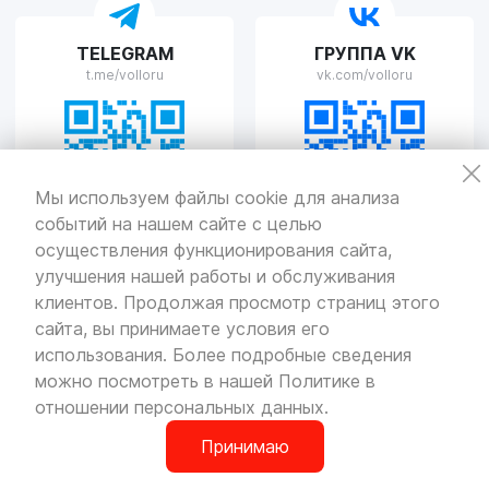
VOLLO Рязань
TELEGRAM
ГРУППА VK
г. Рязань, улица Островского, д.109/2
t.me/volloru
vk.com/volloru
Пн-Пт с 9:00 до 20:00, Сб-Вс выходной
VOLLO Тверь
Мы используем файлы cookie для анализа
событий на нашем сайте с целью
г. Тверь, проспект Николая Корыткова, 17А
Пн-Пт с 9:00 до 19:00 Сб-Вс с 10:00 до 19:00
осуществления функционирования сайта,
улучшения нашей работы и обслуживания
Политика
конфиденциальности
клиентов. Продолжая просмотр страниц этого
Разработка
и продвижение — «SeoOlimp»
сайта, вы принимаете условия его
использования. Более подробные сведения
© Все права защищены.
Информация сайта защищена законом
можно посмотреть в нашей
Политике в
об авторских правах.
отношении персональных данных
.
Принимаю
0