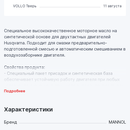
VOLLO Тверь
11 августа
Специальное высококачественное моторное масло на
синтетической основе для двухтактных двигателей
Husqvarna. Подходит для смазки предварительно-
подготовленной смесью и автоматическим смешиванием в
воздухозаборнике двигателя.
Свойства продукта:
- Специальный пакет присадок и синтетическая база
обеспечивает устойчивую работу двигателя при любых
условиях применения, в том числе высоких температурах
Подробнее
и нагрузках и использовании бензина низкого качества,
предотвращает образование нагара, лака и кокса на
поршнях, свечах и клапанах, предотвращает залегание
Характеристики
поршневых колец, что увеличивает срок службы
двигателя;
- Бездымное сгорание;
Бренд
MANNOL
- Специальные беззольные моющие компоненты