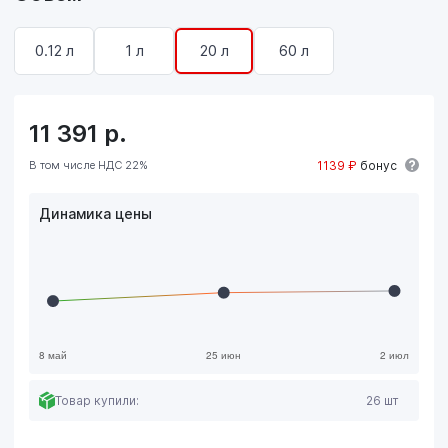
0.12 л
1 л
20 л
60 л
11 391
р.
В том числе НДС 22%
1139 ₽
бонус
Динамика цены
Товар купили:
26 шт