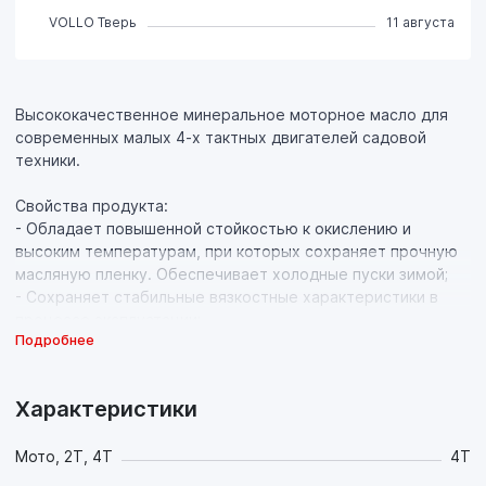
VOLLO Тверь
11 августа
Высококачественное минеральное моторное масло для
современных малых 4-х тактных двигателей садовой
техники.
Свойства продукта:
- Обладает повышенной стойкостью к окислению и
высоким температурам, при которых сохраняет прочную
масляную пленку. Обеспечивает холодные пуски зимой;
- Сохраняет стабильные вязкостные характеристики в
процессе эксплуатации;
Подробнее
- Современный пакет присадок и высокоочищенная
основа обеспечивают устойчивую работу двигателя при
любых условиях применения, в том числе высоких
Характеристики
температурах и нагрузках, предотвращает образование
нагара и лака на инжекторах, поршнях, свечах, клапанах,
соплах и отложений в картере, что увеличивает срок
Мото, 2Т, 4Т
4T
службы двигателя;