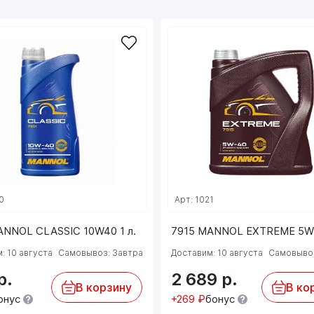
0
Арт: 1021
ANNOL CLASSIC 10W40 1 л.
7915 MANNOL EXTREME 5W4
: 10 августа
Самовывоз: Завтра
Доставим: 10 августа
Самовывоз
р.
2 689
р.
В корзину
В ко
онус
+269 ₽
бонус