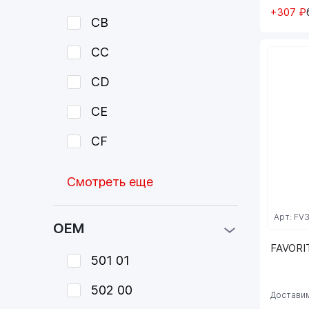
+307 ₽
CB
CC
CD
CE
CF
Смотреть еще
Арт: FV
OEM
FAVORIT
501 01
502 00
Доставим