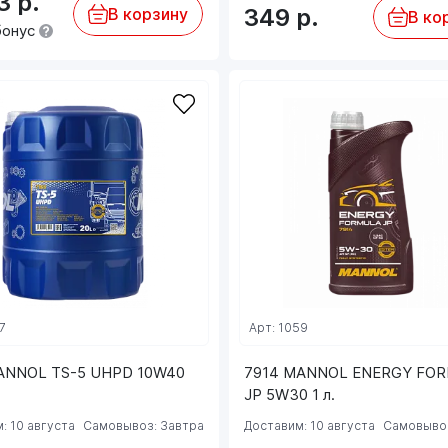
43
р.
349
р.
В корзину
В ко
бонус
7
Арт: 1059
ANNOL TS-5 UHPD 10W40
7914 MANNOL ENERGY FO
JP 5W30 1 л.
: 10 августа
Самовывоз: Завтра
Доставим: 10 августа
Самовывоз