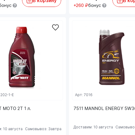
В корзину
В ко
бонус
+260 ₽
бонус
3202-1-E
Арт: 7016
 MOTO 2T 1 л.
7511 MANNOL ENERGY 5W30 
Доставим: 10 августа
Самовывоз
: 10 августа
Самовывоз: Завтра