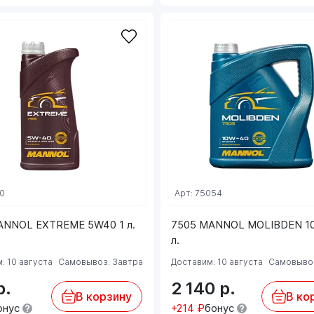
20
Арт: 75054
ANNOL EXTREME 5W40 1 л.
7505 MANNOL MOLIBDEN 1
л.
: 10 августа
Самовывоз: Завтра
Доставим: 10 августа
Самовывоз
р.
2 140
р.
В корзину
В ко
онус
+214 ₽
бонус