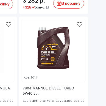
3 282
р.
В корзину
рзину
+328 ₽
бонус
Арт: 1011
RMULA
7904 MANNOL DIESEL TURBO
5W40 5 л.
: Завтра
Доставим: 10 августа
Самовывоз: Завтра