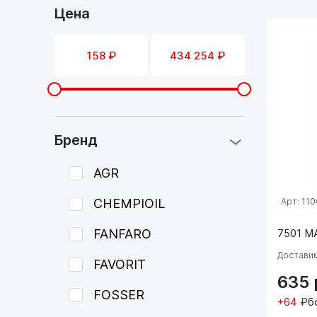
Цена
Бренд
AGR
CHEMPIOIL
Арт: 110
FANFARO
7501 M
Доставим
FAVORIT
635
FOSSER
+64 ₽
б