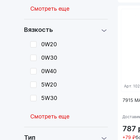
Смотреть еще
Вязкость
0W20
0W30
0W40
5W20
Арт: 10
5W30
7915 M
Смотреть еще
Доставим
787
Тип
+79 ₽
б