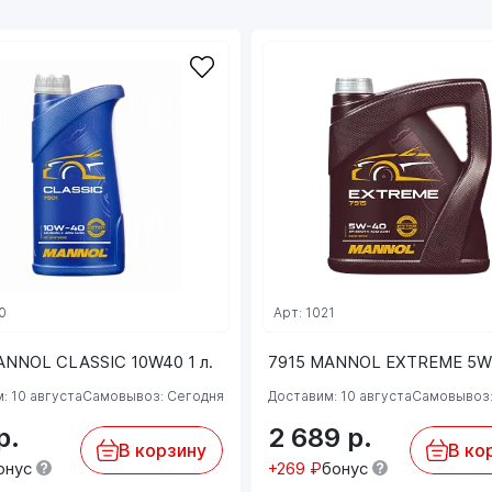
0
Арт: 1021
ANNOL CLASSIC 10W40 1 л.
7915 MANNOL EXTREME 5W4
: 10 августа
Самовывоз: Сегодня
Доставим: 10 августа
Самовывоз:
р.
2 689
р.
В корзину
В ко
онус
+269 ₽
бонус