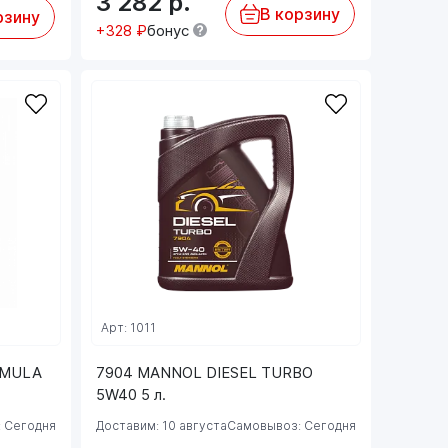
3 282
р.
В корзину
рзину
+328 ₽
бонус
Арт: 1011
RMULA
7904 MANNOL DIESEL TURBO
5W40 5 л.
 Сегодня
Доставим: 10 августа
Самовывоз: Сегодня