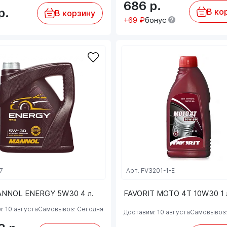
686
р.
р.
В ко
В корзину
+69 ₽
бонус
7
Арт: FV3201-1-E
ANNOL ENERGY 5W30 4 л.
FAVORIT MOTO 4T 10W30 1 
: 10 августа
Самовывоз: Сегодня
Доставим: 10 августа
Самовывоз: