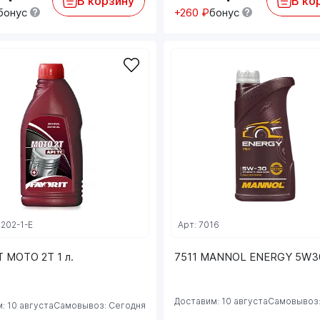
В корзину
В ко
бонус
+260 ₽
бонус
3202-1-E
Арт: 7016
 MOTO 2T 1 л.
7511 MANNOL ENERGY 5W30 
Доставим: 10 августа
Самовывоз:
: 10 августа
Самовывоз: Сегодня