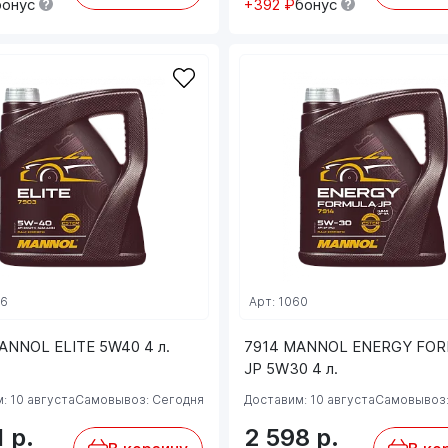
бонус
+392 ₽
бонус
06
Арт: 1060
ANNOL ELITE 5W40 4 л.
7914 MANNOL ENERGY FO
JP 5W30 4 л.
: 10 августа
Самовывоз: Сегодня
Доставим: 10 августа
Самовывоз:
1
р.
2 598
р.