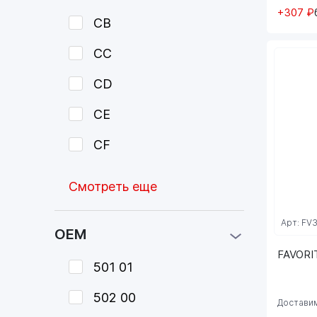
+307 ₽
CB
CC
CD
CE
CF
Смотреть еще
Арт: FV
OEM
FAVORIT
501 01
502 00
Доставим