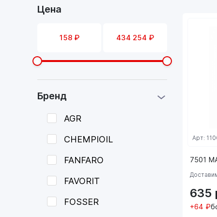
Цена
Бренд
AGR
CHEMPIOIL
Арт: 110
FANFARO
7501 M
Доставим
FAVORIT
635
FOSSER
+64 ₽
б