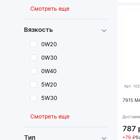
Смотреть еще
Вязкость
0W20
0W30
0W40
5W20
Арт: 10
5W30
7915 M
Смотреть еще
Доставим
787
Тип
+79 ₽
б