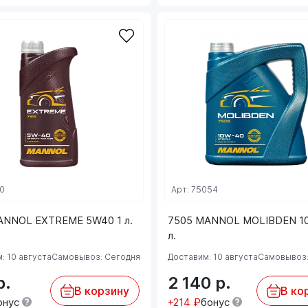
20
Арт: 75054
ANNOL EXTREME 5W40 1 л.
7505 MANNOL MOLIBDEN 1
л.
: 10 августа
Самовывоз: Сегодня
Доставим: 10 августа
Самовывоз:
р.
2 140
р.
В корзину
В ко
онус
+214 ₽
бонус