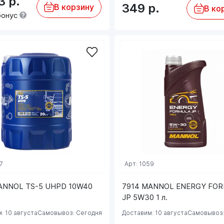
43
р.
349
р.
В корзину
В ко
бонус
7
Арт: 1059
ANNOL TS-5 UHPD 10W40
7914 MANNOL ENERGY FO
JP 5W30 1 л.
: 10 августа
Самовывоз: Сегодня
Доставим: 10 августа
Самовывоз: