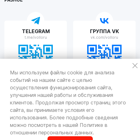
TELEGRAM
ГРУППА VK
t.me/volloru
vk.com/volloru
Мы используем файлы cookie для анализа
событий на нашем сайте с целью
осуществления функционирования сайта,
улучшения нашей работы и обслуживания
Политика
конфиденциальности
клиентов. Продолжая просмотр страниц этого
Разработка
и продвижение — «SeoOlimp»
сайта, вы принимаете условия его
использования. Более подробные сведения
© Все права защищены.
Информация сайта защищена законом
можно посмотреть в нашей
Политике в
об авторских правах.
отношении персональных данных
.